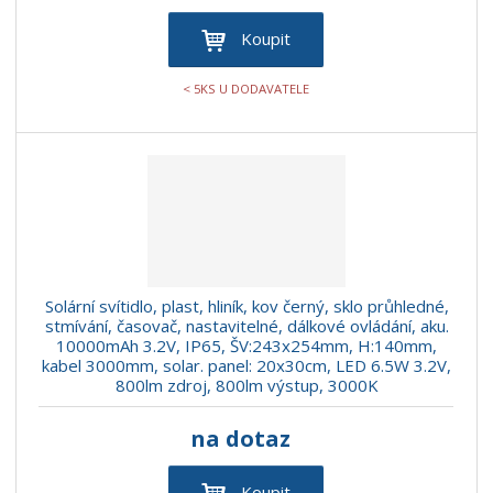
Koupit
< 5KS U DODAVATELE
Solární svítidlo, plast, hliník, kov černý, sklo průhledné,
stmívání, časovač, nastavitelné, dálkové ovládání, aku.
10000mAh 3.2V, IP65, ŠV:243x254mm, H:140mm,
kabel 3000mm, solar. panel: 20x30cm, LED 6.5W 3.2V,
800lm zdroj, 800lm výstup, 3000K
na dotaz
Koupit