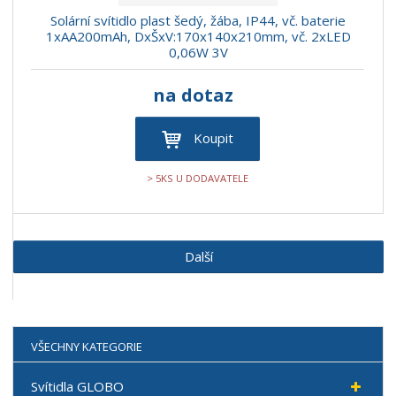
Solární svítidlo plast šedý, žába, IP44, vč. baterie
1xAA200mAh, DxŠxV:170x140x210mm, vč. 2xLED
0,06W 3V
na dotaz
Koupit
> 5KS U DODAVATELE
Další
VŠECHNY KATEGORIE
Svítidla GLOBO