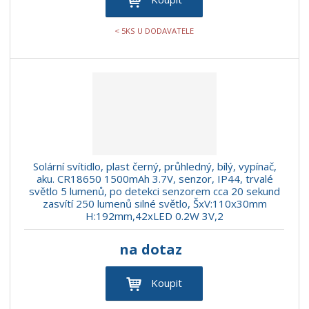
< 5KS U DODAVATELE
Solární svítidlo, plast černý, průhledný, bílý, vypínač,
aku. CR18650 1500mAh 3.7V, senzor, IP44, trvalé
světlo 5 lumenů, po detekci senzorem cca 20 sekund
zasvítí 250 lumenů silné světlo, ŠxV:110x30mm
H:192mm,42xLED 0.2W 3V,2
na dotaz
Koupit