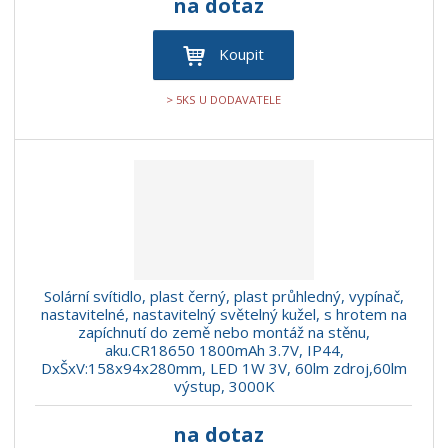
na dotaz
Koupit
> 5KS U DODAVATELE
Solární svítidlo, plast černý, plast průhledný, vypínač,
nastavitelné, nastavitelný světelný kužel, s hrotem na
zapíchnutí do země nebo montáž na stěnu,
aku.CR18650 1800mAh 3.7V, IP44,
DxŠxV:158x94x280mm, LED 1W 3V, 60lm zdroj,60lm
výstup, 3000K
na dotaz