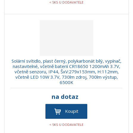
< 5KS U DODAVATELE
Solární svítidlo, plast černý, polykarbonát bílý, vypínač,
nastavitelné, včetně baterií CR18650 1200mAh 3.7V,
včetně senzoru, IP44, ŠxV:279x153mm, H:112mm,
včetně LED 10W 3.7V, 730lm zdroj, 700lm výstup,
6500K
na dotaz
Koupit
< 5KS U DODAVATELE