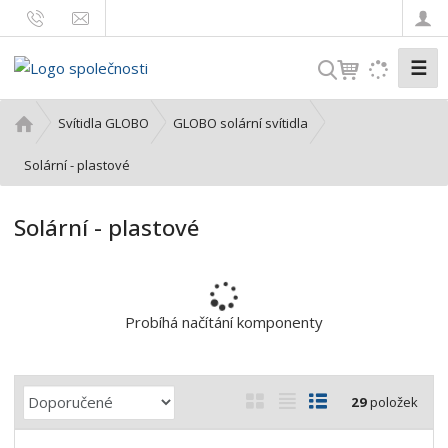
☰
V
y
h
Ú
Svítidla GLOBO
GLOBO solární svítidla
l
v
o
Solární - plastové
e
d
d
n
a
Solární - plastové
í
t
s
t
r
a
Probíhá načítání komponenty
n
a
Ř
O
T
Ř
29
položek
a
b
a
á
z