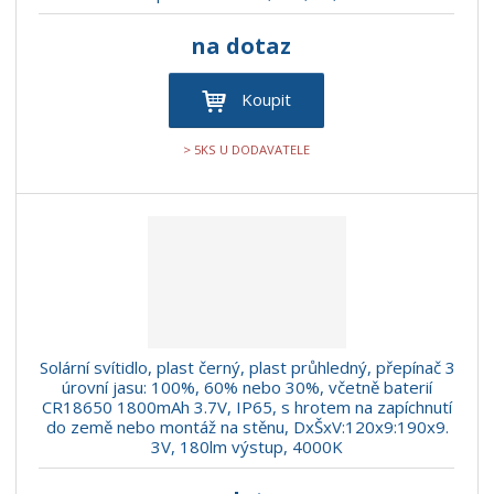
na dotaz
Koupit
> 5KS U DODAVATELE
Solární svítidlo, plast černý, plast průhledný, přepínač 3
úrovní jasu: 100%, 60% nebo 30%, včetně baterií
CR18650 1800mAh 3.7V, IP65, s hrotem na zapíchnutí
do země nebo montáž na stěnu, DxŠxV:120x9:190x9.
3V, 180lm výstup, 4000K