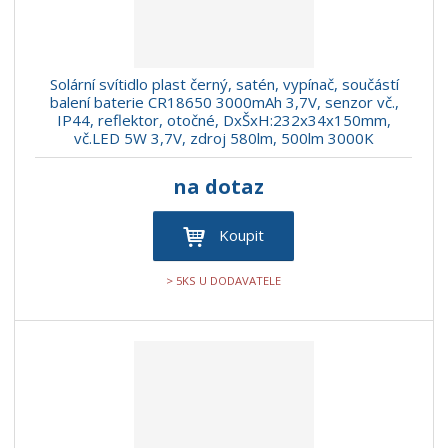
Solární svítidlo plast černý, satén, vypínač, součástí
balení baterie CR18650 3000mAh 3,7V, senzor vč.,
IP44, reflektor, otočné, DxŠxH:232x34x150mm,
vč.LED 5W 3,7V, zdroj 580lm, 500lm 3000K
na dotaz
Koupit
> 5KS U DODAVATELE