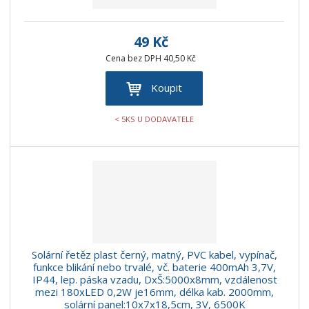
49 Kč
Cena bez DPH 40,50 Kč
Koupit
< 5KS U DODAVATELE
Solární řetěz plast černý, matný, PVC kabel, vypínač,
funkce blikání nebo trvalé, vč. baterie 400mAh 3,7V,
IP44, lep. páska vzadu, DxŠ:5000x8mm, vzdálenost
mezi 180xLED 0,2W je16mm, délka kab. 2000mm,
solární panel:10x7x18,5cm, 3V, 6500K