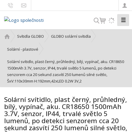
☰
V
y
h
Ú
Svítidla GLOBO
GLOBO solární svítidla
l
v
o
e
Solární - plastové
d
d
Solární svítidlo, plast černý, průhledný, bílý, vypínač, aku. CR18650
n
a
1500mAh 3.7V, senzor, IP44, trvalé světlo 5 lumenů, po detekci
í
t
senzorem cca 20 sekund zasvítí 250 lumenů silné světlo,
s
ŠxV:110x30mm H:192mm,42xLED 0.2W 3V,2
t
r
a
Solární svítidlo, plast černý, průhledný,
n
bílý, vypínač, aku. CR18650 1500mAh
a
3.7V, senzor, IP44, trvalé světlo 5
lumenů, po detekci senzorem cca 20
sekund zasvítí 250 lumenů silné světlo,