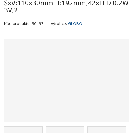
ŠxV:110x30mm H:192mm,42xLED 0.2W
3V,2
K
Kód produktu:
36497
Výrobce:
GLOBO
ó
d
v
ý
r
o
b
c
e
:
9
0
0
7
3
7