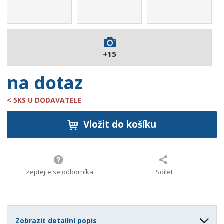
1
4
5
5
6
+15
9
0
na dotaz
< 5KS U DODAVATELE
Vložit do košíku
Zeptejte se odborníka
Sdílet
Zobrazit detailní popis