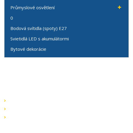
Průmyslové osvětlení
0
Bodová svítidla (spoty) E27
Svietidlá LED s akumulátormi
Bytové dekorácie
Speciální nabídky
Akční nabídky
Novinky v sortimentu
Výprodej
Rychlé odkazy