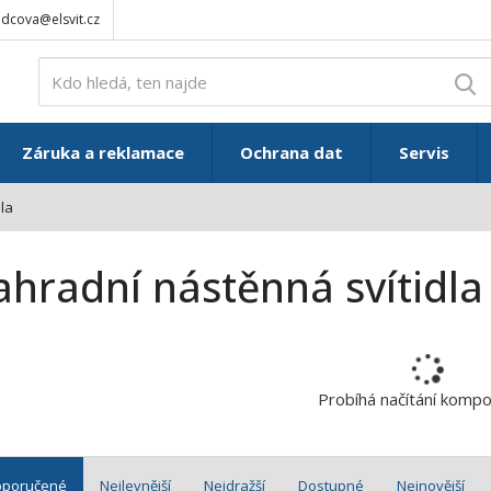
adcova@elsvit.cz
V
Záruka a reklamace
Ochrana dat
Servis
la
ahradní nástěnná svítidla
Probíhá načítání komp
oporučené
Nejlevnější
Nejdražší
Dostupné
Nejnovější