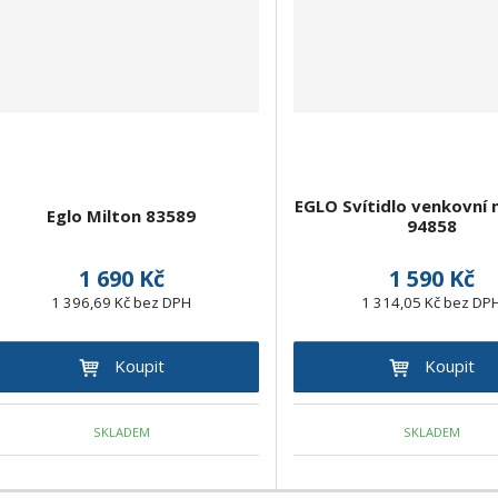
EGLO Svítidlo venkovní 
Eglo Milton 83589
94858
1 690 Kč
1 590 Kč
1 396,69 Kč bez DPH
1 314,05 Kč bez DP
Koupit
Koupit
SKLADEM
SKLADEM