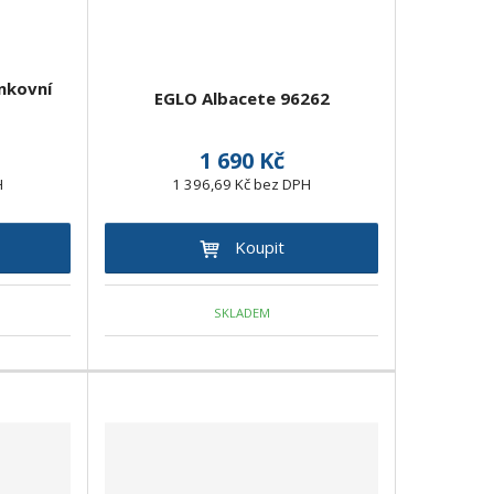
nkovní
EGLO Albacete 96262
1 690 Kč
H
1 396,69 Kč bez DPH
Koupit
SKLADEM