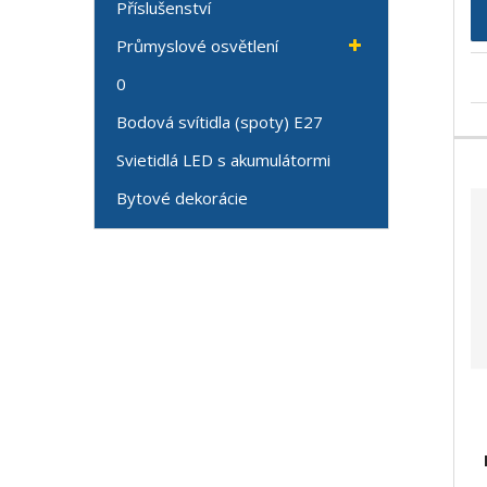
Příslušenství
Průmyslové osvětlení
0
Bodová svítidla (spoty) E27
Svietidlá LED s akumulátormi
Bytové dekorácie