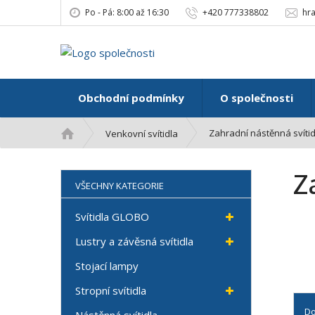
Po - Pá: 8:00 až 16:30
+420 777338802
hr
Obchodní podmínky
O společnosti
Ú
Zahradní nástěnná svítid
Venkovní svítidla
v
o
Z
d
VŠECHNY KATEGORIE
n
í
Svítidla GLOBO
s
t
Lustry a závěsná svítidla
r
Stojací lampy
a
n
Stropní svítidla
a
D