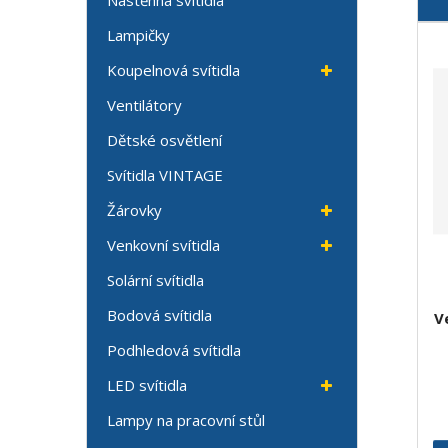
Nástěnná svítidla
Ř
Lampičky
a
Koupelnová svítidla
z
e
Ventilátory
n
Dětské osvětlení
í
p
Svítidla VINTAGE
r
o
Žárovky
d
Venkovní svítidla
u
k
Solární svítidla
t
Bodová svítidla
V
ů
Podhledová svítidla
LED svítidla
Lampy na pracovní stůl