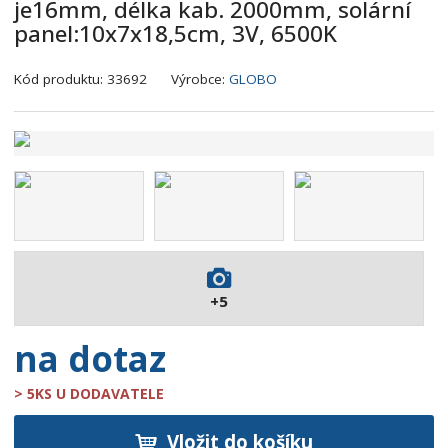
je16mm, délka kab. 2000mm, solární
panel:10x7x18,5cm, 3V, 6500K
K
Kód produktu:
33692
Výrobce:
GLOBO
ó
d
v
ý
r
o
b
c
e
:
+5
9
0
na dotaz
0
7
> 5KS U DODAVATELE
3
7
Vložit do košíku