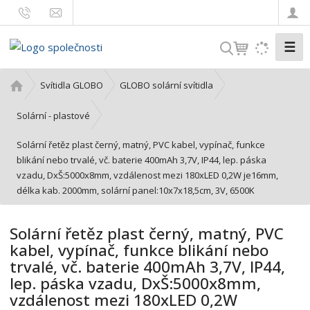
☰
V
y
h
Ú
Svítidla GLOBO
GLOBO solární svítidla
l
v
o
e
Solární - plastové
d
d
Solární řetěz plast černý, matný, PVC kabel, vypínač, funkce
n
a
blikání nebo trvalé, vč. baterie 400mAh 3,7V, IP44, lep. páska
í
t
vzadu, DxŠ:5000x8mm, vzdálenost mezi 180xLED 0,2W je16mm,
s
délka kab. 2000mm, solární panel:10x7x18,5cm, 3V, 6500K
t
r
a
Solární řetěz plast černý, matný, PVC
n
kabel, vypínač, funkce blikání nebo
a
trvalé, vč. baterie 400mAh 3,7V, IP44,
lep. páska vzadu, DxŠ:5000x8mm,
vzdálenost mezi 180xLED 0,2W