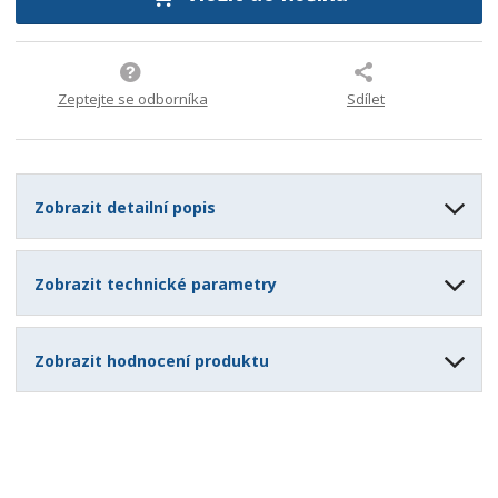
1
4
3
5
Zeptejte se odborníka
Sdílet
4
9
4
Zobrazit detailní popis
Zobrazit technické parametry
Zobrazit hodnocení produktu