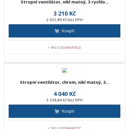
Stropní ventilátor, nikl matný, 3 rychlo...
z
l
o
í
k
k
v
p
3 210 Kč
o
o
ý
r
2 652,89 Kč bez DPH
o
v
v
v
d
Koupit
ý
ý
ý
u
v
v
p
k
ý
ý
i
> 5KS U DODAVATELE
t
p
p
s
ů
i
i
s
s
Stropní ventilátor, chrom, nikl matný, 3...
4 040 Kč
3 338,84 Kč bez DPH
Koupit
> 5KS U DODAVATELE