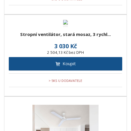
Stropní ventilátor, stará mosaz, 3 rychl...
3 030 Kč
2 504,13 Kč bez DPH
Koupit
> 5KS U DODAVATELE