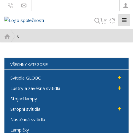
☰
V
y
h
Ú
0
l
v
o
e
d
d
n
a
VŠECHNY KATEGORIE
í
t
s
Svítidla GLOBO
t
Lustry a závěsná svítidla
r
a
Stojací lampy
n
a
Stropní svítidla
Nástěnná svítidla
Lampičky