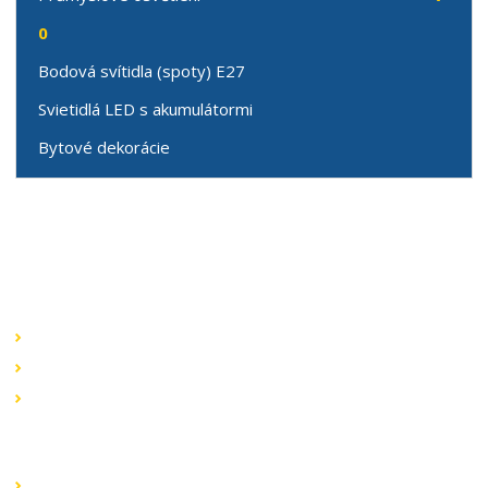
0
Bodová svítidla (spoty) E27
Svietidlá LED s akumulátormi
Bytové dekorácie
Speciální nabídky
Akční nabídky
Novinky v sortimentu
Výprodej
Rychlé odkazy
Obchodní podmínky