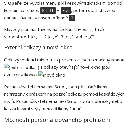
V
Opeře
lze vyvolat menu s klávesovými zkratkami pomocí
kombinace kláves
+
, potom stačí stisknout
Shift
Esc
danou klávesu, v našem případě
.
1
Klávesy jsou nastaveny na českou klávesnici, takže
v podstatě 1 je „+“, 2 je „ě“, 3 je „š“ a 4 je „č“.
Externí odkazy a nová okna
Odkazy vedoucí mimo tuto prezentaci jsou označeny ikonou
a odkazy otevírající nové okno jsou
označeny ikonou
.
Pokud uživatel nemá JavaScript, jsou příslušné ikony
nahrazeny obrázkem na pozadí odkazu pomocí kaskádových
stylů. Pokud uživatel nemá JavaScript spolu s obrázky nebo
kaskádovými styly, neuvidí ikony žádné.
Možnosti personalizovaného prohlížení