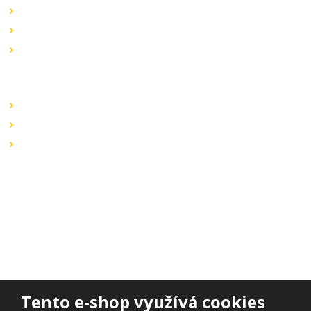
Akční nabídky
Novinky v sortimentu
Výprodej
Rychlé odkazy
Obchodní podmínky
Záruka a reklamace
Ochrana dat
Kontaktujte nás
BOHEMIA ELSVIT s.r.o.
Lipová 693
473 01 Nový Bor
Email:
bohemia.elsvit@seznam.cz
Tel.:
+420 777 338 802
Tento e-shop využívá cookies