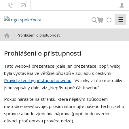
☰
V
y
h
Ú
Prohlášení o přístupnosti
l
v
o
e
Prohlášení o přístupnosti
d
d
n
a
Tato webová prezentace (dále jen prezentace, popř. web)
í
t
s
byla vystavěna ve většině případů v souladu s českými
t
Pravidly tvorby přístupného webu
. Výjimky z této metodiky
r
jsou vypsány dále, viz „Nepřístupné části webu“.
a
n
Pokud narazíte na stránku, která nějakým způsobem
a
metodice nevyhovuje, prosím informujte našeho technického
správce a bude zjednána náprava (popř. bude uveden
důvod, proč opravu provést nelze).