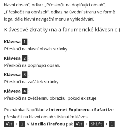
hlavní obsah“, odkaz „Přeskočit na doplňující obsah“,
„Přeskočit na obrázek“, odkaz na úvodní stranu ve formě
loga, dále hlavní navigační menu a vyhledávání.
Klávesové zkratky (na alfanumerické klávesnici)
Klávesa
:
1
Přeskočí na hlavní obsah stránky.
Klávesa
:
2
Přeskočí na doplňující obsah.
Klávesa
:
3
Přeskočí na začátek stránky.
Klávesa
:
4
Přeskočí na zvětšeninu obrázku, pokud existuje.
Poznámka: Například v
Internet Exploreru
a
Safari
lze
přeskočit na hlavní obsah stisknutím kláves
+
. V
Mozilla Firefoxu
pak
+
+
.
Alt
1
Alt
Shift
1