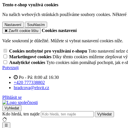
Tento e-shop využívá cookies
Na našich webových stránkách používáme soubory cookies. Některé z n
Nastavení
Souhlasím
Cookies nastavení
Zavřít cookie lištu
Vaše soukromí je důležité. Můžete si vybrat nastavení cookies níže.
Cookies nezbytné pro využívání e-shopu
Toto nastavení nelze 
Marketingové cookies
Díky těmto cookies můžeme zlepšovat výko
Analytické cookies
Tyto cookies nám pomáhají pochopit, jak e-s
Potvrzuji
Po - Pá: 8:00 až 16:30
+420 777338802
hradcova@elsvit.cz
Přihlásit se
Vyhledat
Kdo hledá, ten najde
Vyhledat
☰