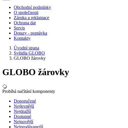
Obchodní podmínky
O společnosti
Záruka a reklamace
Ochrana dat
Servis
Dotazy - poptávka
Kontakty
Úvodní strana
Svítidla GLOBO
GLOBO žárovky
GLOBO žárovky
Probíhá načítání komponenty
Doporučené
Nejlevnější
Nejdražší
Dostupné
Nejnovější
Nejprodávanejší