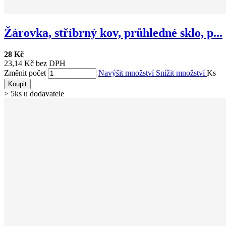
Žárovka, stříbrný kov, průhledné sklo, p...
28 Kč
23,14 Kč bez DPH
Změnit počet
Navýšit množství
Snížit množství
Ks
Koupit
> 5ks u dodavatele