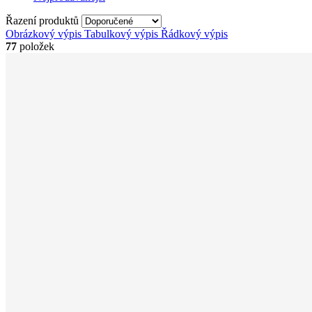
Řazení produktů
Obrázkový výpis
Tabulkový výpis
Řádkový výpis
77
položek