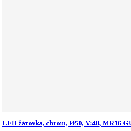
LED žárovka, chrom, Ø50, V:48, MR16 GU5