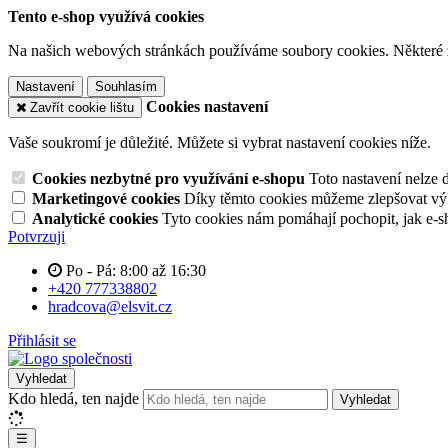
Tento e-shop využívá cookies
Na našich webových stránkách používáme soubory cookies. Některé z n
Nastavení
Souhlasím
Cookies nastavení
Zavřít cookie lištu
Vaše soukromí je důležité. Můžete si vybrat nastavení cookies níže.
Cookies nezbytné pro využívání e-shopu
Toto nastavení nelze 
Marketingové cookies
Díky těmto cookies můžeme zlepšovat výko
Analytické cookies
Tyto cookies nám pomáhají pochopit, jak e-s
Potvrzuji
Po - Pá: 8:00 až 16:30
+420 777338802
hradcova@elsvit.cz
Přihlásit se
Vyhledat
Kdo hledá, ten najde
Vyhledat
☰