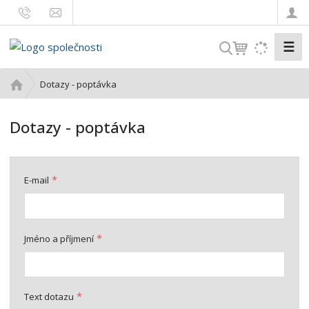
☰
V
y
h
Ú
Dotazy - poptávka
l
v
o
e
Dotazy - poptávka
d
d
n
a
í
t
s
*
E-mail
t
r
a
n
*
Jméno a příjmení
a
*
Text dotazu