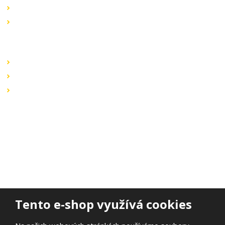
Novinky v sortimentu
Výprodej
Rychlé odkazy
Obchodní podmínky
Záruka a reklamace
Ochrana dat
Kontaktujte nás
BOHEMIA ELSVIT s.r.o.
Lipová 693
473 01 Nový Bor
Email:
bohemia.elsvit@seznam.cz
Tel.:
+420 777 338 802
Tento e-shop využívá cookies