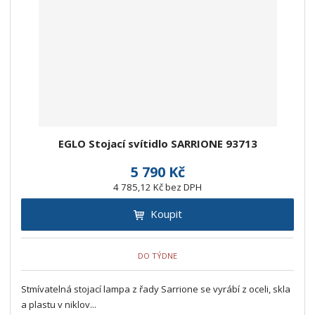
z
l
o
í
k
k
v
p
o
o
ý
r
o
v
v
v
d
ý
ý
ý
u
v
v
p
k
ý
ý
i
t
p
p
s
ů
EGLO Stojací svítidlo SARRIONE 93713
i
i
s
s
5 790 Kč
4 785,12 Kč bez DPH
Koupit
DO TÝDNE
Stmívatelná stojací lampa z řady Sarrione se vyrábí z oceli, skla
a plastu v niklov...