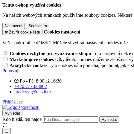
Tento e-shop využívá cookies
Na našich webových stránkách používáme soubory cookies. Některé z n
Nastavení
Souhlasím
Cookies nastavení
Zavřít cookie lištu
Vaše soukromí je důležité. Můžete si vybrat nastavení cookies níže.
Cookies nezbytné pro využívání e-shopu
Toto nastavení nelze 
Marketingové cookies
Díky těmto cookies můžeme zlepšovat výko
Analytické cookies
Tyto cookies nám pomáhají pochopit, jak e-s
Potvrzuji
Po - Pá: 8:00 až 16:30
+420 777338802
hradcova@elsvit.cz
Přihlásit se
Vyhledat
Kdo hledá, ten najde
Vyhledat
☰