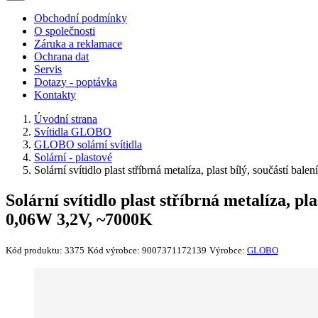
Obchodní podmínky
O společnosti
Záruka a reklamace
Ochrana dat
Servis
Dotazy - poptávka
Kontakty
Úvodní strana
Svítidla GLOBO
GLOBO solární svítidla
Solární - plastové
Solární svítidlo plast stříbrná metalíza, plast bílý, součás
Solární svítidlo plast stříbrná metalíza, 
0,06W 3,2V, ~7000K
Kód produktu:
3375
Kód výrobce:
9007371172139
Výrobce:
GLOBO