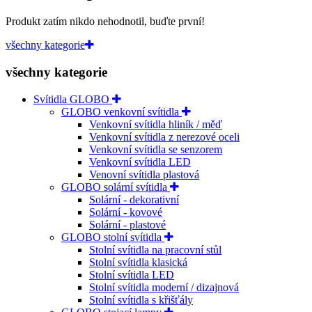
Produkt zatím nikdo nehodnotil, buďte první!
všechny kategorie
všechny kategorie
Svítidla GLOBO
GLOBO venkovní svítidla
Venkovní svítidla hliník / měď
Venkovní svítidla z nerezové oceli
Venkovní svítidla se senzorem
Venkovní svítidla LED
Venovní svítidla plastová
GLOBO solární svítidla
Solární - dekorativní
Solární - kovové
Solární - plastové
GLOBO stolní svítidla
Stolní svítidla na pracovní stůl
Stolní svítidla klasická
Stolní svítidla LED
Stolní svítidla moderní / dizajnová
Stolní svítidla s křišťály