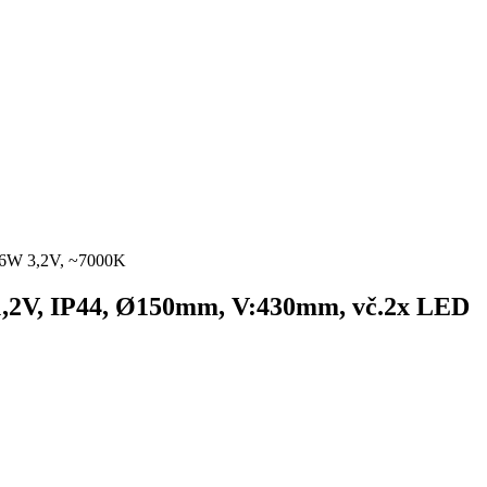
0,06W 3,2V, ~7000K
mAh 1,2V, IP44, Ø150mm, V:430mm, vč.2x LED