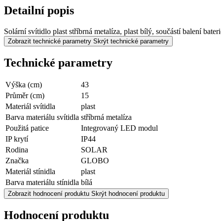
Detailní popis
Solární svítidlo plast stříbrná metalíza, plast bílý, součástí bal
Zobrazit technické parametry
Skrýt technické parametry
Technické parametry
Výška (cm)
43
Průměr (cm)
15
Materiál svítidla
plast
Barva materiálu svítidla
stříbrná metalíza
Použitá patice
Integrovaný LED modul
IP krytí
IP44
Rodina
SOLAR
Značka
GLOBO
Materiál stínidla
plast
Barva materiálu stínidla
bílá
Zobrazit hodnocení produktu
Skrýt hodnocení produktu
Hodnocení produktu