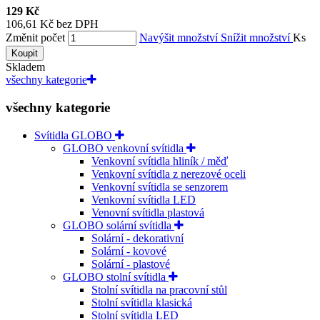
129 Kč
106,61 Kč bez DPH
Změnit počet
Navýšit množství
Snížit množství
Ks
Koupit
Skladem
všechny kategorie
všechny kategorie
Svítidla GLOBO
GLOBO venkovní svítidla
Venkovní svítidla hliník / měď
Venkovní svítidla z nerezové oceli
Venkovní svítidla se senzorem
Venkovní svítidla LED
Venovní svítidla plastová
GLOBO solární svítidla
Solární - dekorativní
Solární - kovové
Solární - plastové
GLOBO stolní svítidla
Stolní svítidla na pracovní stůl
Stolní svítidla klasická
Stolní svítidla LED