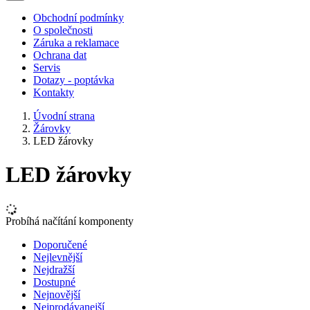
Obchodní podmínky
O společnosti
Záruka a reklamace
Ochrana dat
Servis
Dotazy - poptávka
Kontakty
Úvodní strana
Žárovky
LED žárovky
LED žárovky
Probíhá načítání komponenty
Doporučené
Nejlevnější
Nejdražší
Dostupné
Nejnovější
Nejprodávanejší