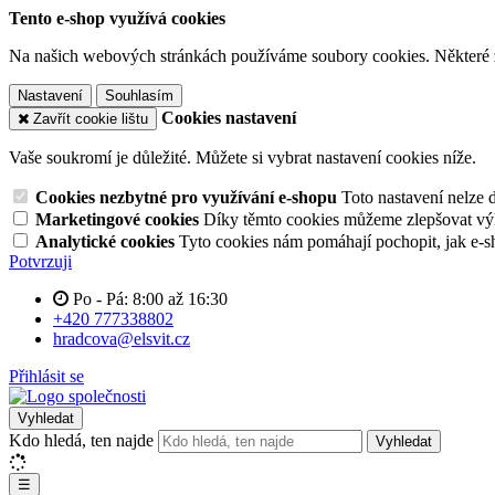
Tento e-shop využívá cookies
Na našich webových stránkách používáme soubory cookies. Některé z n
Nastavení
Souhlasím
Cookies nastavení
Zavřít cookie lištu
Vaše soukromí je důležité. Můžete si vybrat nastavení cookies níže.
Cookies nezbytné pro využívání e-shopu
Toto nastavení nelze 
Marketingové cookies
Díky těmto cookies můžeme zlepšovat výko
Analytické cookies
Tyto cookies nám pomáhají pochopit, jak e-s
Potvrzuji
Po - Pá: 8:00 až 16:30
+420 777338802
hradcova@elsvit.cz
Přihlásit se
Vyhledat
Kdo hledá, ten najde
Vyhledat
☰