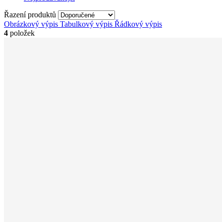
Řazení produktů
Obrázkový výpis
Tabulkový výpis
Řádkový výpis
4
položek