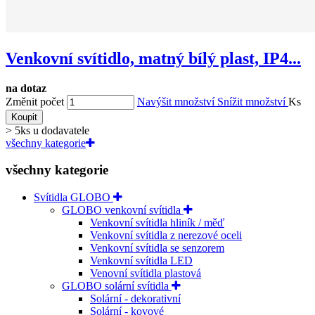
Venkovní svítidlo, matný bílý plast, IP4...
na dotaz
Změnit počet
Navýšit množství
Snížit množství
Ks
Koupit
> 5ks u dodavatele
všechny kategorie
všechny kategorie
Svítidla GLOBO
GLOBO venkovní svítidla
Venkovní svítidla hliník / měď
Venkovní svítidla z nerezové oceli
Venkovní svítidla se senzorem
Venkovní svítidla LED
Venovní svítidla plastová
GLOBO solární svítidla
Solární - dekorativní
Solární - kovové