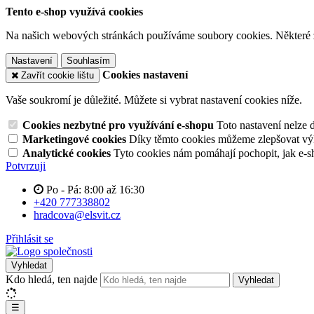
Tento e-shop využívá cookies
Na našich webových stránkách používáme soubory cookies. Některé z n
Nastavení
Souhlasím
Cookies nastavení
Zavřít cookie lištu
Vaše soukromí je důležité. Můžete si vybrat nastavení cookies níže.
Cookies nezbytné pro využívání e-shopu
Toto nastavení nelze 
Marketingové cookies
Díky těmto cookies můžeme zlepšovat výko
Analytické cookies
Tyto cookies nám pomáhají pochopit, jak e-s
Potvrzuji
Po - Pá: 8:00 až 16:30
+420 777338802
hradcova@elsvit.cz
Přihlásit se
Vyhledat
Kdo hledá, ten najde
Vyhledat
☰