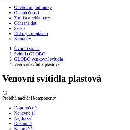
Obchodní podmínky
O společnosti
Záruka a reklamace
Ochrana dat
Servis
Dotazy - poptávka
Kontakty
Úvodní strana
Svítidla GLOBO
GLOBO venkovní svítidla
Venovní svítidla plastová
Venovní svítidla plastová
Probíhá načítání komponenty
Doporučené
Nejlevnější
Nejdražší
Dostupné
Nejnovější