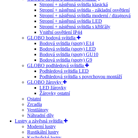
Stropní + nástěnná svítidla klasická
Stropní + nástěnná svítidla - základní osvětlení
Stropní + nástěnná svítidla moderní / dizajnová
Stropní + nástěnná svítidla LED
Stropní + nástěnná svítidla s křišťály
Vnitřní osvětlení IP44
GLOBO bodová svítidla
Bodová svítidla (spoty) E14
Bodová svítidla (spoty) LED
Bodová svítidla (spoty) GU10
Bodová svítidla (spoty) G9
GLOBO podhledová svítidla
Podhledová svítidla LED
Podhledová svítidla s povrchovou montáží
GLOBO žárovky
LED žárovky
Žárovky ostatní
Ostatní
Zrcadla
Ventilátory
Náhradní díly
Lustry a závěsná svítidla
Moderní lustry
Rustikální lustry
Kuchyňské lustry