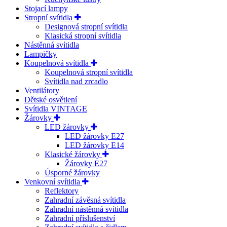
Stojací lampy
Stropní svítidla
Designová stropní svítidla
Klasická stropní svítidla
Nástěnná svítidla
Lampičky
Koupelnová svítidla
Koupelnová stropní svítidla
Svítidla nad zrcadlo
Ventilátory
Dětské osvětlení
Svítidla VINTAGE
Žárovky
LED žárovky
LED žárovky E27
LED žárovky E14
Klasické žárovky
Žárovky E27
Úsporné žárovky
Venkovní svítidla
Reflektory
Zahradní závěsná svítidla
Zahradní nástěnná svítidla
Zahradní příslušenství