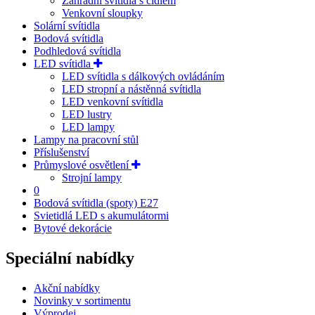
Zahradní svítidla s čidlem
Venkovní sloupky
Solární svítidla
Bodová svítidla
Podhledová svítidla
LED svítidla
LED svítidla s dálkových ovládáním
LED stropní a nástěnná svítidla
LED venkovní svítidla
LED lustry
LED lampy
Lampy na pracovní stůl
Příslušenství
Průmyslové osvětlení
Strojní lampy
0
Bodová svítidla (spoty) E27
Svietidlá LED s akumulátormi
Bytové dekorácie
Speciální nabídky
Akční nabídky
Novinky v sortimentu
Výprodej