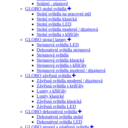
Solární - plastové
GLOBO stolní svítidla
Stolní svítidla na pracovní stůl
Stolní svítidla klasická
Stolní svítidla LED
Stolní svítidla moderní / dizajnová
Stolní svítidla s křišťály
GLOBO stojací lampy
Stojanová svítidla LED
Dekorativní svítidla stojanová
Stojanová svítidla
Stojanová svítidla klasická
Stojanová svítidla s křišťály
Stojanová svítidla moderní / dizajnová
GLOBO závěsná svítidla
Závěsná svítidla moderní / dizajnová
Závěsná svítidla s krišťály
Lustry s křišťály
Lustry klasické
Závěsná svítidla klasická
Závěsná svítidla LED
GLOBO dekorativní svítidla
Dekorativní svítidla stolní
Dekorativní svítidla LED
GLOBO stropní a nástěnná svítidla