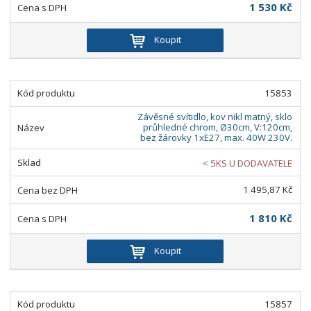
1 530 Kč
Koupit
15853
Závěsné svítidlo, kov nikl matný, sklo
průhledné chrom, Ø30cm, V:120cm,
bez žárovky 1xE27, max. 40W 230V.
< 5KS U DODAVATELE
1 495,87 Kč
1 810 Kč
Koupit
15857