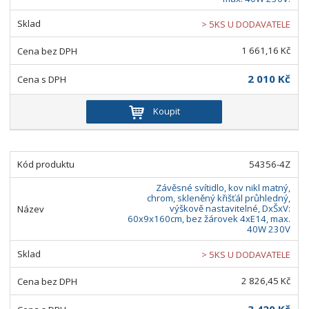
> 5KS U DODAVATELE
1 661,16 Kč
2 010 Kč
Koupit
54356-4Z
Závěsné svítidlo, kov nikl matný,
chrom, skleněný křišťál průhledný,
výškově nastavitelné, DxŠxV:
60x9x160cm, bez žárovek 4xE14, max.
40W 230V
> 5KS U DODAVATELE
2 826,45 Kč
3 420 Kč