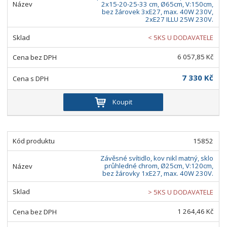
2x15-20-25-33 cm, Ø65cm, V:150cm,
bez žárovek 3xE27, max. 40W 230V,
2xE27 ILLU 25W 230V.
< 5KS U DODAVATELE
6 057,85 Kč
7 330 Kč
Koupit
15852
Závěsné svítidlo, kov nikl matný, sklo
průhledné chrom, Ø25cm, V:120cm,
bez žárovky 1xE27, max. 40W 230V.
> 5KS U DODAVATELE
1 264,46 Kč