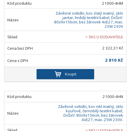
21000-4HM
Závěsné svítidlo, kov zlatý matný, sklo
jantar, hnědý textilní kabel, DxŠxV:
80x9x156cm, bez žárovek 4xE27, max.
25W 230V
> 5KS U DODAVATELE
2 322,31 Kč
2 810 Kč
Koupit
21000-4HN
Závěsné svítidlo, kov nikl matný, sklo
kouřové, černobílý textilní kabel,
DxŠxV: 80x9x156cm, bez žárovek
4xE27, max. 25W 230V.
> 5KS U DODAVATELE