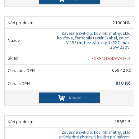
21000HN
Závěsné svítidlo, kov nikl matný, sklo
kouřové, černobílý textilní kabel, Ø9cm,
V:153cm, bez žárovky 1xE27, max.
25W 230V.
> 5KS U DODAVATELE
669,42 Kč
810 Kč
Koupit
15851-5
Závěsné svítidlo, kov nikl matný, sklo
průhledné chrom, 5 koulí s průměrem: