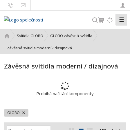
☰
V
y
h
Ú
Svítidla GLOBO
GLOBO závěsná svítidla
l
v
o
Závěsná svítidla moderní / dizajnová
e
d
d
n
a
Závěsná svítidla moderní / dizajnová
í
t
s
t
r
a
Probíhá načítání komponenty
n
a
GLOBO
Ř
O
T
Ř