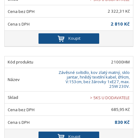
2 322,31 Kč
2 810 Kč
Koupit
21000HM
Závěsné svítidlo, kov zlatý matný, sklo
jantar, hnědý textilní kabel, Ø9cm,
V:153cm, bez žárovky 1xE27, max.
25W 230V.
> 5KS U DODAVATELE
685,95 Kč
830 Kč
Koupit