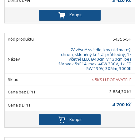
Koupit
54356-5H
Závěsné svítidlo, kov nikl matný,
chrom, skleněný křišťál průhledný, 1x
včetně LED, Ø40cm, V:130cm, bez
žárovek 5xE14, max. 40W 230V, 1xLED
5W 230V, 305lm, 3000K
< 5KS U DODAVATELE
3 884,30 Kč
4 700 Kč
Koupit