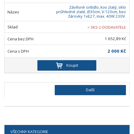
Závěsné svítidlo, kov zlatý, sklo
průhledné zlaté, Ø30cm, V:120cm, bez
žárovky 1xE27, max. 40W 230V.
> 5KS U DODAVATELE
1 652,89 Kč
2 000 Kč
Koupit
Další
VŠECHNY KATEGORIE