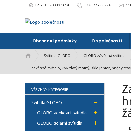
Po - Pá: 8:00 až 16:30
+420 777338802
hr
Obchodní podmínky
O společnosti
Ú
Svítidla GLOBO
GLOBO závěsná svítidla
v
o
Závěsné svítidlo, kov zlatý matný, sklo jantar, hnědý tex
d
n
Z
í
VŠECHNY KATEGORIE
s
h
t
Svítidla GLOBO
r
ž
GLOBO venkovní svítidla
a
n
GLOBO solární svítidla
a