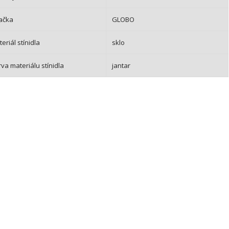
ačka
GLOBO
eriál stínidla
sklo
va materiálu stínidla
jantar