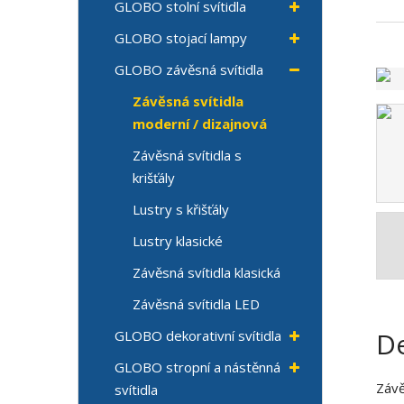
GLOBO stolní svítidla
GLOBO stojací lampy
GLOBO závěsná svítidla
Závěsná svítidla
moderní / dizajnová
Závěsná svítidla s
krišťály
Lustry s křišťály
Lustry klasické
Závěsná svítidla klasická
Závěsná svítidla LED
De
GLOBO dekorativní svítidla
GLOBO stropní a nástěnná
Závě
svítidla