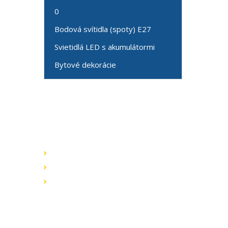
0
Bodová svítidla (spoty) E27
Svietidlá LED s akumulátormi
Bytové dekorácie
Speciální nabídky
Akční nabídky
Novinky v sortimentu
Výprodej