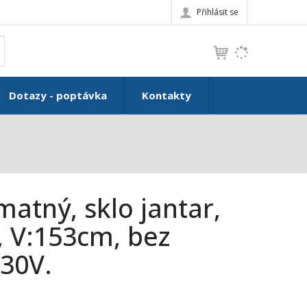
Přihlásit se
K
yhledat
d
o
h
Dotazy - poptávka
Kontakty
l
e
d
á
,
t
e
matný, sklo jantar,
n
n
, V:153cm, bez
a
30V.
j
d
e