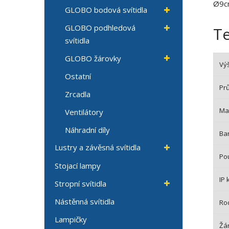
Ø9cm
GLOBO bodová svítidla
GLOBO podhledová
T
svítidla
GLOBO žárovky
Vý
Ostatní
Pr
Zrcadla
Mat
Ventilátory
Náhradní díly
Bar
Lustry a závěsná svítidla
Pou
Stojací lampy
IP 
Stropní svítidla
Nástěnná svítidla
Ro
Lampičky
Žá