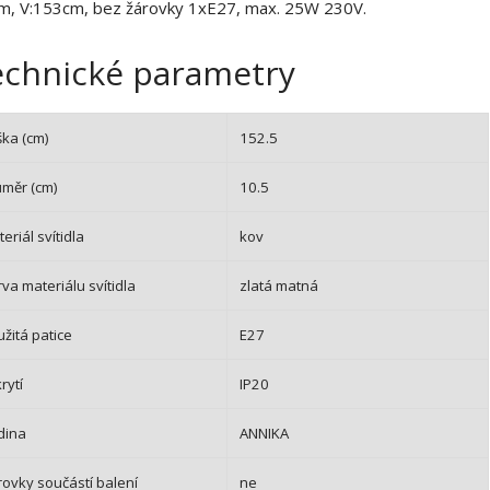
2
, V:153cm, bez žárovky 1xE27, max. 25W 230V.
0
8
echnické parametry
ška (cm)
152.5
ůměr (cm)
10.5
eriál svítidla
kov
va materiálu svítidla
zlatá matná
žitá patice
E27
krytí
IP20
dina
ANNIKA
rovky součástí balení
ne