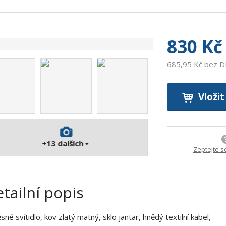
ó
d
v
ý
830 Kč
r
o
685,95 Kč bez 
b
c
e
Vložit
:
9
0
0
+13
dalších
Zeptejte s
7
3
7
1
tailní popis
3
7
sné svítidlo, kov zlatý matný, sklo jantar, hnědý textilní kabel,
3