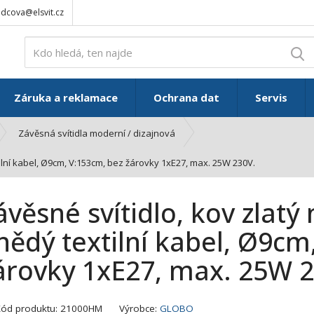
adcova@elsvit.cz
V
Záruka a reklamace
Ochrana dat
Servis
Závěsná svítidla moderní / dizajnová
tilní kabel, Ø9cm, V:153cm, bez žárovky 1xE27, max. 25W 230V.
ávěsné svítidlo, kov zlatý 
nědý textilní kabel, Ø9cm
árovky 1xE27, max. 25W 2
K
Kód produktu:
21000HM
Výrobce:
GLOBO