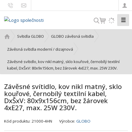
☰
V
y
h
Ú
Svítidla GLOBO
GLOBO závěsná svítidla
l
v
o
e
Závěsná svítidla moderní / dizajnová
d
d
Závěsné svítidlo, kov nikl matný, sklo kouřové, černobílý textilní
n
a
kabel, DxŠxV: 80x9x156cm, bez žárovek 4xE27, max. 25W 230V.
í
t
s
t
Závěsné svítidlo, kov nikl matný, sklo
r
kouřové, černobílý textilní kabel,
a
DxŠxV: 80x9x156cm, bez žárovek
n
4xE27, max. 25W 230V.
a
K
Kód produktu:
21000-4HN
Výrobce:
GLOBO
ó