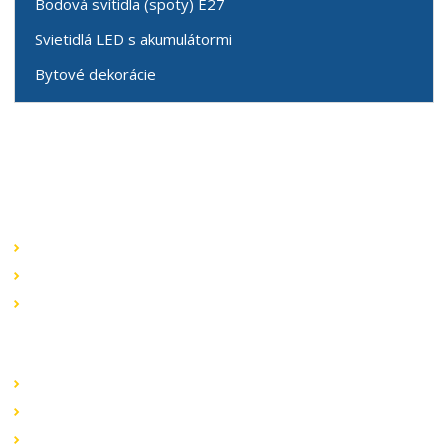
Bodová svítidla (spoty) E27
Svietidlá LED s akumulátormi
Bytové dekorácie
Speciální nabídky
Akční nabídky
Novinky v sortimentu
Výprodej
Rychlé odkazy
Obchodní podmínky
Záruka a reklamace
Ochrana dat