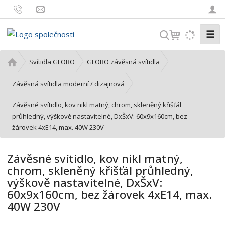
☰
V
y
h
Ú
Svítidla GLOBO
GLOBO závěsná svítidla
l
v
o
e
Závěsná svítidla moderní / dizajnová
d
d
Závěsné svítidlo, kov nikl matný, chrom, skleněný křišťál
n
a
průhledný, výškově nastavitelné, DxŠxV: 60x9x160cm, bez
í
t
žárovek 4xE14, max. 40W 230V
s
t
r
Závěsné svítidlo, kov nikl matný,
a
chrom, skleněný křišťál průhledný,
n
výškově nastavitelné, DxŠxV:
a
60x9x160cm, bez žárovek 4xE14, max.
40W 230V