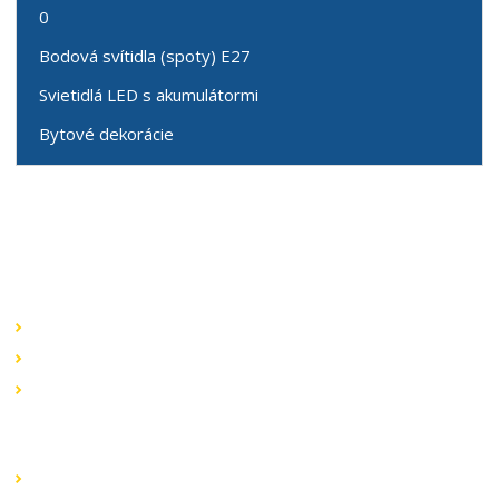
0
Bodová svítidla (spoty) E27
Svietidlá LED s akumulátormi
Bytové dekorácie
Speciální nabídky
Akční nabídky
Novinky v sortimentu
Výprodej
Rychlé odkazy
Obchodní podmínky