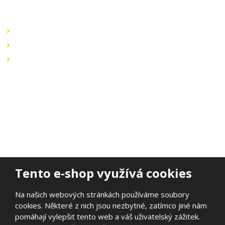
Rychlé odkazy
Obchodní podmínky
Záruka a reklamace
Ochrana dat
Kontaktujte nás
BOHEMIA ELSVIT s.r.o.
Lipová 693
473 01 Nový Bor
Email:
bohemia.elsvit@seznam.cz
Tel.:
+420 777 338 802
Tento e-shop využívá cookies
Na našich webových stránkách používáme soubory
cookies. Některé z nich jsou nezbytné, zatímco jiné nám
© 2026, BOHEMIA ELSVIT s.r.o.
pomáhají vylepšit tento web a váš uživatelský zážitek.
Prohlášení o přístupnosti
|
Ochrana osobních údajů
|
Mapa stránek