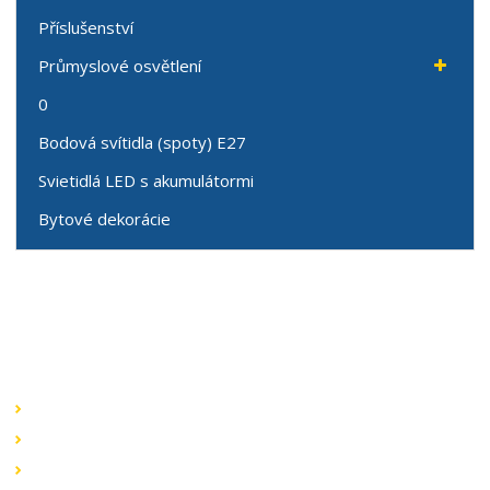
Příslušenství
Průmyslové osvětlení
0
Bodová svítidla (spoty) E27
Svietidlá LED s akumulátormi
Bytové dekorácie
Speciální nabídky
Akční nabídky
Novinky v sortimentu
Výprodej