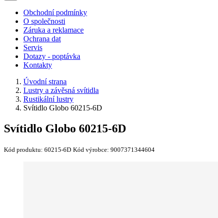
Obchodní podmínky
O společnosti
Záruka a reklamace
Ochrana dat
Servis
Dotazy - poptávka
Kontakty
Úvodní strana
Lustry a závěsná svítidla
Rustikální lustry
Svítidlo Globo 60215-6D
Svítidlo Globo 60215-6D
Kód produktu:
60215-6D
Kód výrobce:
9007371344604