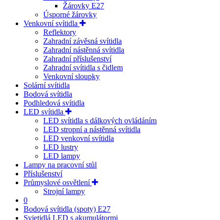
Žárovky E27
Úsporné žárovky
Venkovní svítidla
Reflektory
Zahradní závěsná svítidla
Zahradní nástěnná svítidla
Zahradní příslušenství
Zahradní svítidla s čidlem
Venkovní sloupky
Solární svítidla
Bodová svítidla
Podhledová svítidla
LED svítidla
LED svítidla s dálkových ovládáním
LED stropní a nástěnná svítidla
LED venkovní svítidla
LED lustry
LED lampy
Lampy na pracovní stůl
Příslušenství
Průmyslové osvětlení
Strojní lampy
0
Bodová svítidla (spoty) E27
Svietidlá LED s akumulátormi