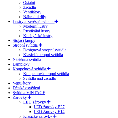
Ostatní
Zrcadla
Ventilátory
Náhradní díly
Lustry a závěsná svítidla
Moderní lustry
Rustikální lustry
Kuchyňské lustry
Stojací lampy
Stropní svítidla
Designová stropní svítidla
Klasická stropní svítidla
Nástěnná svítidla
Lampičky
Koupelnová svítidla
Koupelnová stropní svítidla
Svítidla nad zrcadlo
Ventilátory
Dětské osvětlení
Svítidla VINTAGE
Žárovky
LED žárovky
LED žárovky E27
LED žárovky E14
Klasické žárovky