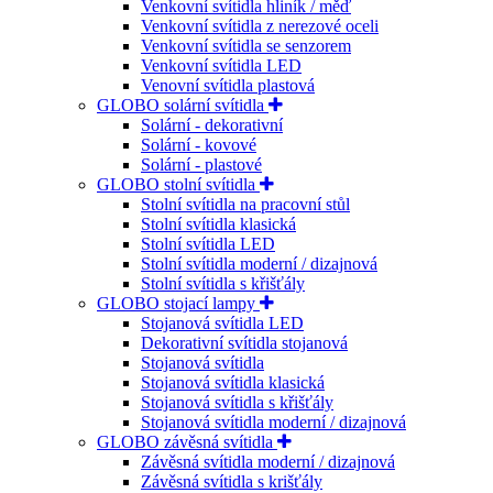
Venkovní svítidla hliník / měď
Venkovní svítidla z nerezové oceli
Venkovní svítidla se senzorem
Venkovní svítidla LED
Venovní svítidla plastová
GLOBO solární svítidla
Solární - dekorativní
Solární - kovové
Solární - plastové
GLOBO stolní svítidla
Stolní svítidla na pracovní stůl
Stolní svítidla klasická
Stolní svítidla LED
Stolní svítidla moderní / dizajnová
Stolní svítidla s křišťály
GLOBO stojací lampy
Stojanová svítidla LED
Dekorativní svítidla stojanová
Stojanová svítidla
Stojanová svítidla klasická
Stojanová svítidla s křišťály
Stojanová svítidla moderní / dizajnová
GLOBO závěsná svítidla
Závěsná svítidla moderní / dizajnová
Závěsná svítidla s krišťály