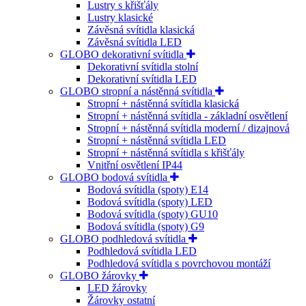
Lustry s křišťály
Lustry klasické
Závěsná svítidla klasická
Závěsná svítidla LED
GLOBO dekorativní svítidla
Dekorativní svítidla stolní
Dekorativní svítidla LED
GLOBO stropní a nástěnná svítidla
Stropní + nástěnná svítidla klasická
Stropní + nástěnná svítidla - základní osvětlení
Stropní + nástěnná svítidla moderní / dizajnová
Stropní + nástěnná svítidla LED
Stropní + nástěnná svítidla s křišťály
Vnitřní osvětlení IP44
GLOBO bodová svítidla
Bodová svítidla (spoty) E14
Bodová svítidla (spoty) LED
Bodová svítidla (spoty) GU10
Bodová svítidla (spoty) G9
GLOBO podhledová svítidla
Podhledová svítidla LED
Podhledová svítidla s povrchovou montáží
GLOBO žárovky
LED žárovky
Žárovky ostatní