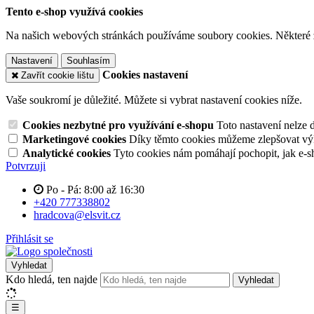
Tento e-shop využívá cookies
Na našich webových stránkách používáme soubory cookies. Některé z n
Nastavení
Souhlasím
Cookies nastavení
Zavřít cookie lištu
Vaše soukromí je důležité. Můžete si vybrat nastavení cookies níže.
Cookies nezbytné pro využívání e-shopu
Toto nastavení nelze 
Marketingové cookies
Díky těmto cookies můžeme zlepšovat výko
Analytické cookies
Tyto cookies nám pomáhají pochopit, jak e-s
Potvrzuji
Po - Pá: 8:00 až 16:30
+420 777338802
hradcova@elsvit.cz
Přihlásit se
Vyhledat
Kdo hledá, ten najde
Vyhledat
☰