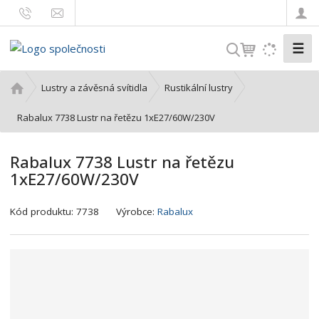
☰
V
y
h
Ú
Lustry a závěsná svítidla
Rustikální lustry
l
v
o
Rabalux 7738 Lustr na řetězu 1xE27/60W/230V
e
d
d
n
a
Rabalux 7738 Lustr na řetězu
í
t
1xE27/60W/230V
s
t
r
Kód produktu:
7738
Výrobce:
Rabalux
a
n
a