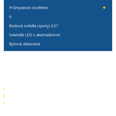
Průmyslové osvětlení
0
Bodová svítidla (spoty) E27
Svietidlá LED s akumulátormi
Bytové dekorácie
Speciální nabídky
Akční nabídky
Novinky v sortimentu
Výprodej
Rychlé odkazy