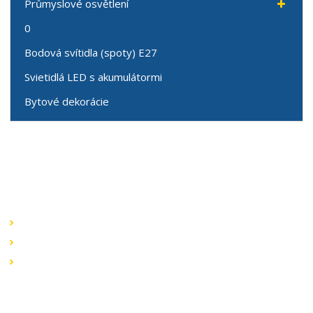
Průmyslové osvětlení
0
Bodová svítidla (spoty) E27
Svietidlá LED s akumulátormi
Bytové dekorácie
Speciální nabídky
Akční nabídky
Novinky v sortimentu
Výprodej
Rychlé odkazy