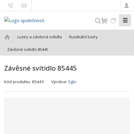
☰
V
y
h
Ú
Lustry a závěsná svítidla
Rustikální lustry
l
v
o
Závěsné svítidlo 85445
e
d
d
n
a
Závěsné svítidlo 85445
í
t
s
K
Kód produktu:
85445
Výrobce:
Eglo
t
ó
r
d
a
v
n
ý
a
r
o
b
c