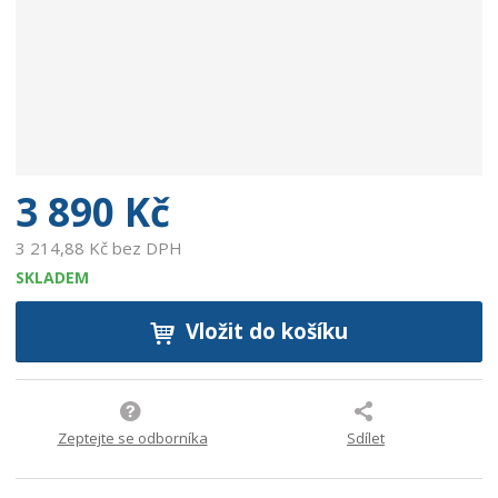
e
:
9
0
0
2
7
5
3 890 Kč
9
8
3 214,88 Kč bez DPH
5
SKLADEM
4
4
Vložit do košíku
5
4
Zeptejte se odborníka
Sdílet