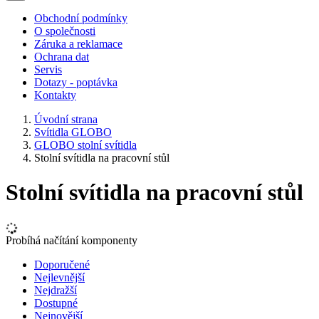
Obchodní podmínky
O společnosti
Záruka a reklamace
Ochrana dat
Servis
Dotazy - poptávka
Kontakty
Úvodní strana
Svítidla GLOBO
GLOBO stolní svítidla
Stolní svítidla na pracovní stůl
Stolní svítidla na pracovní stůl
Probíhá načítání komponenty
Doporučené
Nejlevnější
Nejdražší
Dostupné
Nejnovější