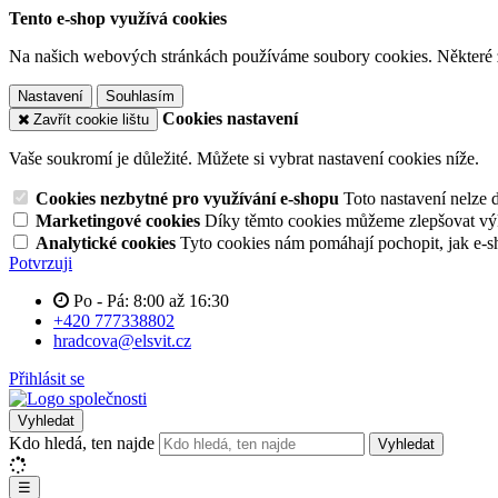
Tento e-shop využívá cookies
Na našich webových stránkách používáme soubory cookies. Některé z n
Nastavení
Souhlasím
Cookies nastavení
Zavřít cookie lištu
Vaše soukromí je důležité. Můžete si vybrat nastavení cookies níže.
Cookies nezbytné pro využívání e-shopu
Toto nastavení nelze 
Marketingové cookies
Díky těmto cookies můžeme zlepšovat výko
Analytické cookies
Tyto cookies nám pomáhají pochopit, jak e-s
Potvrzuji
Po - Pá: 8:00 až 16:30
+420 777338802
hradcova@elsvit.cz
Přihlásit se
Vyhledat
Kdo hledá, ten najde
Vyhledat
☰