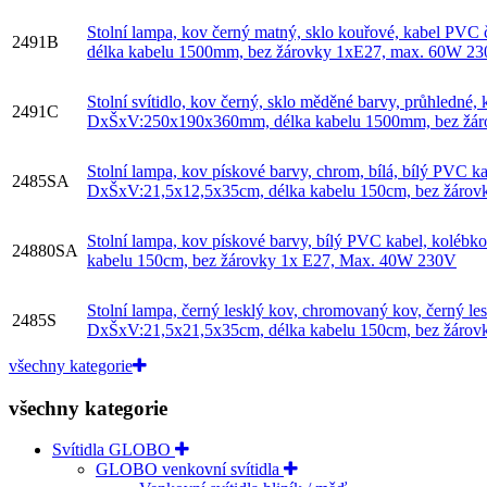
Stolní lampa, kov černý matný, sklo kouřové, kabel PV
2491B
délka kabelu 1500mm, bez žárovky 1xE27, max. 60W 2
Stolní svítidlo, kov černý, sklo měděné barvy, průhledné
2491C
DxŠxV:250x190x360mm, délka kabelu 1500mm, bez žá
Stolní lampa, kov pískové barvy, chrom, bílá, bílý PVC ka
2485SA
DxŠxV:21,5x12,5x35cm, délka kabelu 150cm, bez žáro
Stolní lampa, kov pískové barvy, bílý PVC kabel, koléb
24880SA
kabelu 150cm, bez žárovky 1x E27, Max. 40W 230V
Stolní lampa, černý lesklý kov, chromovaný kov, černý le
2485S
DxŠxV:21,5x21,5x35cm, délka kabelu 150cm, bez žáro
všechny kategorie
všechny kategorie
Svítidla GLOBO
GLOBO venkovní svítidla