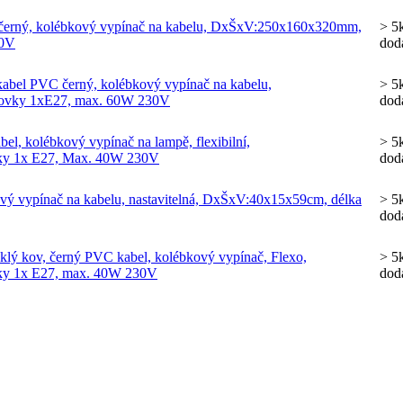
C černý, kolébkový vypínač na kabelu, DxŠxV:250x160x320mm,
> 5
30V
dod
, kabel PVC černý, kolébkový vypínač na kabelu,
> 5
rovky 1xE27, max. 60W 230V
dod
bel, kolébkový vypínač na lampě, flexibilní,
> 5
vky 1x E27, Max. 40W 230V
dod
kový vypínač na kabelu, nastavitelná, DxŠxV:40x15x59cm, délka
> 5
dod
sklý kov, černý PVC kabel, kolébkový vypínač, Flexo,
> 5
vky 1x E27, max. 40W 230V
dod