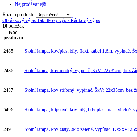
Nejprodávanejší
Řazení produktů
Obrázkový výpis
Tabulkový výpis
Řádkový výpis
10
položek
Kód
produktu
2485
Stolní lampa, kov/plast bílý, flexi, kabel 1,6m, vypína
2486
Stolní lampa, kov modrý, vypínač, ŠxV: 22x35cm, bez 
2487
Stolní lampa, kov stříbrný, vypínač, ŠxV: 22x35cm, bez
5496
Stolní lampa, klipsové, kov bílý, bílý plast, nastavitel
2491
Stolní lampa, kov zlatý, sklo zelené, vypínač, DxŠxV: