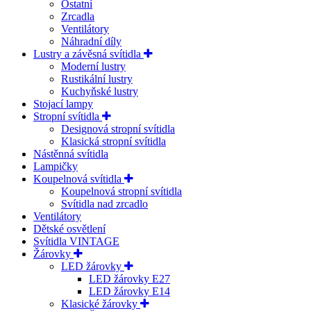
Ostatní
Zrcadla
Ventilátory
Náhradní díly
Lustry a závěsná svítidla
Moderní lustry
Rustikální lustry
Kuchyňské lustry
Stojací lampy
Stropní svítidla
Designová stropní svítidla
Klasická stropní svítidla
Nástěnná svítidla
Lampičky
Koupelnová svítidla
Koupelnová stropní svítidla
Svítidla nad zrcadlo
Ventilátory
Dětské osvětlení
Svítidla VINTAGE
Žárovky
LED žárovky
LED žárovky E27
LED žárovky E14
Klasické žárovky