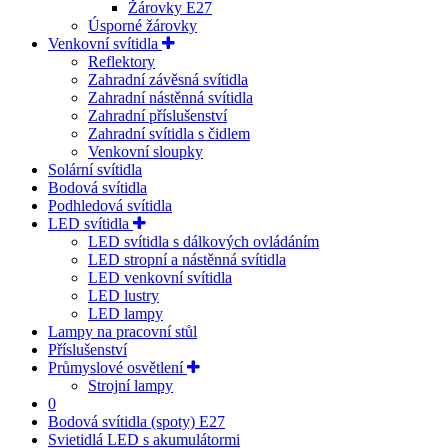
Žárovky E27
Úsporné žárovky
Venkovní svítidla
Reflektory
Zahradní závěsná svítidla
Zahradní nástěnná svítidla
Zahradní příslušenství
Zahradní svítidla s čidlem
Venkovní sloupky
Solární svítidla
Bodová svítidla
Podhledová svítidla
LED svítidla
LED svítidla s dálkových ovládáním
LED stropní a nástěnná svítidla
LED venkovní svítidla
LED lustry
LED lampy
Lampy na pracovní stůl
Příslušenství
Průmyslové osvětlení
Strojní lampy
0
Bodová svítidla (spoty) E27
Svietidlá LED s akumulátormi