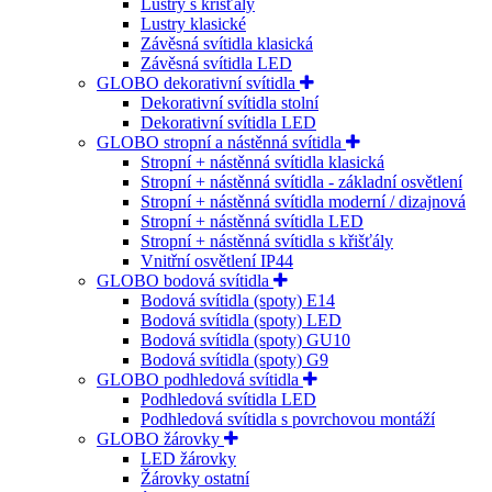
Lustry s křišťály
Lustry klasické
Závěsná svítidla klasická
Závěsná svítidla LED
GLOBO dekorativní svítidla
Dekorativní svítidla stolní
Dekorativní svítidla LED
GLOBO stropní a nástěnná svítidla
Stropní + nástěnná svítidla klasická
Stropní + nástěnná svítidla - základní osvětlení
Stropní + nástěnná svítidla moderní / dizajnová
Stropní + nástěnná svítidla LED
Stropní + nástěnná svítidla s křišťály
Vnitřní osvětlení IP44
GLOBO bodová svítidla
Bodová svítidla (spoty) E14
Bodová svítidla (spoty) LED
Bodová svítidla (spoty) GU10
Bodová svítidla (spoty) G9
GLOBO podhledová svítidla
Podhledová svítidla LED
Podhledová svítidla s povrchovou montáží
GLOBO žárovky
LED žárovky
Žárovky ostatní