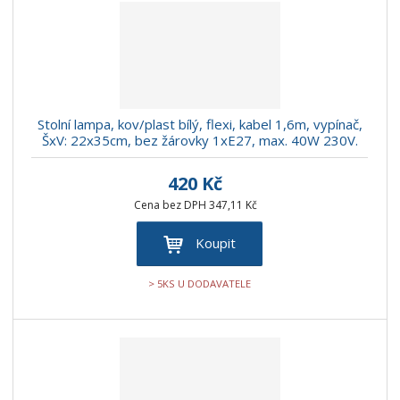
r
b
d
e
á
u
k
n
z
l
o
í
k
k
v
p
o
o
ý
r
o
v
v
v
Stolní lampa, kov/plast bílý, flexi, kabel 1,6m, vypínač,
d
ý
ý
ý
ŠxV: 22x35cm, bez žárovky 1xE27, max. 40W 230V.
u
v
v
p
k
ý
ý
i
420 Kč
t
p
p
s
Cena bez DPH 347,11 Kč
ů
i
i
Koupit
s
s
> 5KS U DODAVATELE