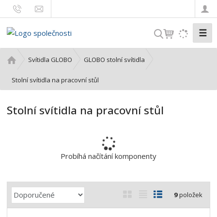
☰
V
y
h
Ú
Svítidla GLOBO
GLOBO stolní svítidla
l
v
o
Stolní svítidla na pracovní stůl
e
d
d
n
a
Stolní svítidla na pracovní stůl
í
t
s
t
r
a
Probíhá načítání komponenty
n
a
Ř
O
T
Ř
9
položek
a
b
a
á
z