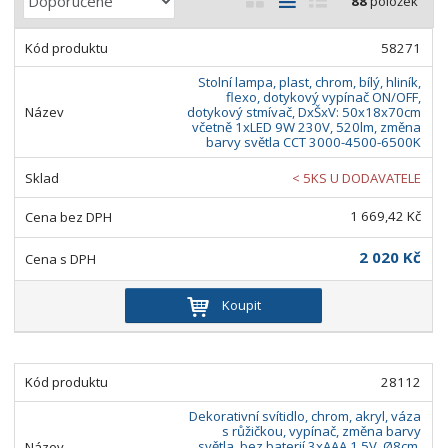
88
položek
a
b
a
á
z
r
b
d
58271
e
á
u
k
n
Stolní lampa, plast, chrom, bílý, hliník,
z
l
o
flexo, dotykový vypínač ON/OFF,
í
dotykový stmívač, DxŠxV: 50x18x70cm
k
k
v
p
včetně 1xLED 9W 230V, 520lm, změna
barvy světla CCT 3000-4500-6500K
o
o
ý
r
o
v
v
v
< 5KS U DODAVATELE
d
ý
ý
ý
u
1 669,42 Kč
v
v
p
k
ý
ý
i
2 020 Kč
t
p
p
s
ů
i
i
Koupit
s
s
28112
Dekorativní svítidlo, chrom, akryl, váza
s růžičkou, vypínač, změna barvy
světla, bez baterií 3xAAA 1.5V, Ø8cm,