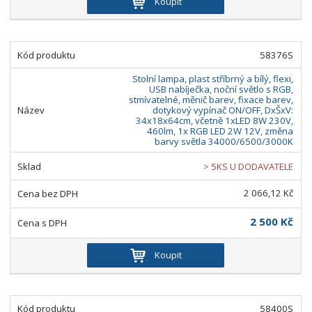
Koupit
58376S
Stolní lampa, plast stříbrný a bílý, flexi,
USB nabíječka, noční světlo s RGB,
stmívatelné, měnič barev, fixace barev,
dotykový vypínač ON/OFF, DxŠxV:
34x18x64cm, včetně 1xLED 8W 230V,
460lm, 1x RGB LED 2W 12V, změna
barvy světla 34000/6500/3000K
> 5KS U DODAVATELE
2 066,12 Kč
2 500 Kč
Koupit
58400S