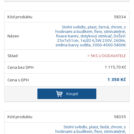
58334
Stolní svítidlo, plast, černá, chrom, s
hodinami a budíkem, flexi, stmívatelné,
fixace barev, dotykový stmívač, DxŠxV:
25x7x51cm, 1xLED 6,5W 230V, 260lm,
změna barvy světla, 3000-4500-5800K
> 5KS U DODAVATELE
1 115,70 Kč
1 350 Kč
Koupit
58335
Stolní svítidlo, plast, šedá, chrom, s
hodinami a budíkem, flexi, stmívatelné,