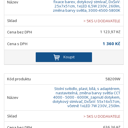
fixace barev, dotykový stmívač, DxŠxV:
25x7x51cm, 1xLED 6,5W 230V, 260lm,
změna barvy světla, 3000-4500-5800K
> 5KS U DODAVATELE
1 123,97 Kč
1 360 Kč
Koupit
58209W
Stolní svítidlo, plast, bílá, s adaptérem,
nastavitelná, změna barvy světla CCT
4000 - 5000 - 6000K, zapnutí dotykem,
dotykový stmívač, DxŠxV: 55x16x57cm,
včetně 1xLED 7W 230V, 250lm.
> 5KS U DODAVATELE
636,36 Kč