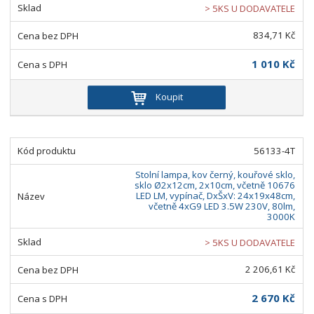
> 5KS U DODAVATELE
834,71 Kč
1 010 Kč
Koupit
56133-4T
Stolní lampa, kov černý, kouřové sklo,
sklo Ø2x12cm, 2x10cm, včetně 10676
LED LM, vypínač, DxŠxV: 24x19x48cm,
včetně 4xG9 LED 3.5W 230V, 80lm,
3000K
> 5KS U DODAVATELE
2 206,61 Kč
2 670 Kč