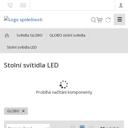
☰
V
y
h
Ú
Svítidla GLOBO
GLOBO stolní svítidla
l
v
o
Stolní svítidla LED
e
d
d
n
a
Stolní svítidla LED
í
t
s
t
r
a
Probíhá načítání komponenty
n
a
GLOBO
Ř
O
T
Ř