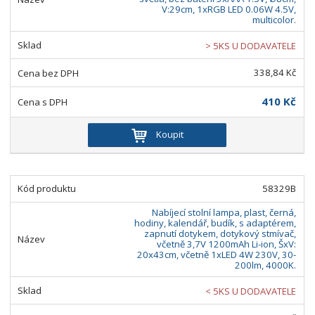
V:29cm, 1xRGB LED 0.06W 4.5V,
multicolor.
> 5KS U DODAVATELE
338,84 Kč
410 Kč
Koupit
58329B
Nabíjecí stolní lampa, plast, černá,
hodiny, kalendář, budík, s adaptérem,
zapnutí dotykem, dotykový stmívač,
včetně 3,7V 1200mAh Li-ion, ŠxV:
20x43cm, včetně 1xLED 4W 230V, 30-
200lm, 4000K.
< 5KS U DODAVATELE