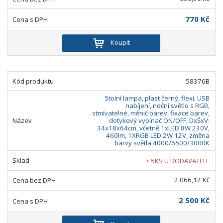
770 Kč
Koupit
58376B
Stolní lampa, plast černý, flexi, USB
nabíjení, noční světlo s RGB,
stmívatelné, měnič barev, fixace barev,
dotykový vypínač ON/OFF, DxŠxV:
34x18x64cm, včetně 1xLED 8W 230V,
460lm, 1XRGB LED 2W 12V, změna
barvy světla 4000/6500/3000K
> 5KS U DODAVATELE
2 066,12 Kč
2 500 Kč