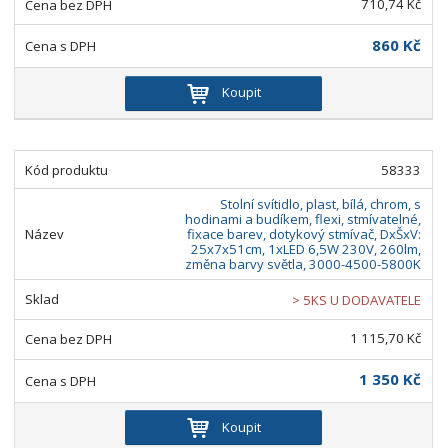
710,74 Kč
860 Kč
Koupit
58333
Stolní svítidlo, plast, bílá, chrom, s
hodinami a budíkem, flexi, stmívatelné,
fixace barev, dotykový stmívač, DxŠxV:
25x7x51cm, 1xLED 6,5W 230V, 260lm,
změna barvy světla, 3000-4500-5800K
> 5KS U DODAVATELE
1 115,70 Kč
1 350 Kč
Koupit