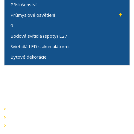
Příslušenství
Průmyslové osvětlení
0
Bodová svítidla (spoty) E27
Svietidlá LED s akumulátormi
Bytové dekorácie
Speciální nabídky
Akční nabídky
Novinky v sortimentu
Výprodej