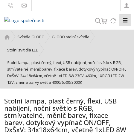
☰
V
y
h
Ú
Svítidla GLOBO
GLOBO stolní svítidla
l
v
o
e
Stolní svítidla LED
d
d
Stolní lampa, plast černý, flexi, USB nabíjení, noční světlo s RGB,
n
a
stmívatelné, měnič barev, fixace barev, dotykový vypínač ON/OFF,
í
t
DxŠxV: 34x18x64cm, včetně 1xLED 8W 230V, 460lm, 1XRGB LED 2W
s
12V, změna barvy světla 4000/6500/3000K
t
r
a
Stolní lampa, plast černý, flexi, USB
n
nabíjení, noční světlo s RGB,
a
stmívatelné, měnič barev, fixace
barev, dotykový vypínač ON/OFF,
DxŠxV: 34x18x64cm, včetně 1xLED 8W