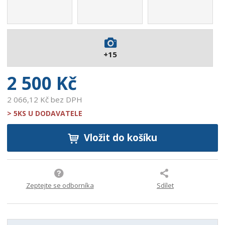
1
3
7
2
7
+15
2
0
2 500 Kč
2 066,12 Kč bez DPH
> 5KS U DODAVATELE
Vložit do košíku
Zeptejte se odborníka
Sdílet