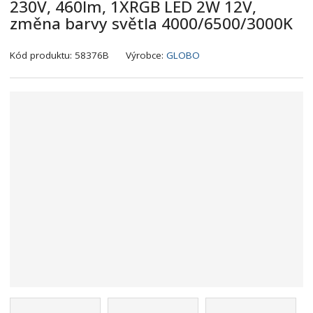
230V, 460lm, 1XRGB LED 2W 12V,
změna barvy světla 4000/6500/3000K
K
Kód produktu:
58376B
Výrobce:
GLOBO
ó
d
v
ý
r
o
b
c
e
:
9
0
0
7
3
7