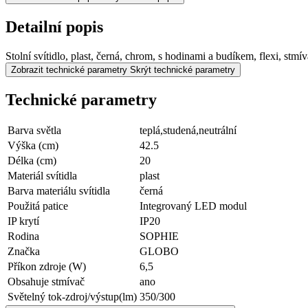
Detailní popis
Stolní svítidlo, plast, černá, chrom, s hodinami a budíkem, flexi,
Zobrazit technické parametry
Skrýt technické parametry
Technické parametry
Barva světla
teplá,studená,neutrální
Výška (cm)
42.5
Délka (cm)
20
Materiál svítidla
plast
Barva materiálu svítidla
černá
Použitá patice
Integrovaný LED modul
IP krytí
IP20
Rodina
SOPHIE
Značka
GLOBO
Příkon zdroje (W)
6,5
Obsahuje stmívač
ano
Světelný tok-zdroj/výstup(lm)
350/300