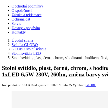
Obchodní podmínky
O společnosti
Záruka a reklamace
Ochrana dat
Servis
Dotazy - poptávka
Kontakty
Úvodní strana
Svítidla GLOBO
GLOBO stolní svítidla
Stolní svítidla LED
Stolní svítidlo, plast, černá, chrom, s hodinami a budíkem, 
Stolní svítidlo, plast, černá, chrom, s hod
1xLED 6,5W 230V, 260lm, změna barvy svě
Kód produktu:
58334
Kód výrobce:
9007371356775
Výrobce:
GLOBO