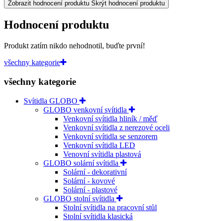
Zobrazit hodnocení produktu
Skrýt hodnocení produktu
Hodnocení produktu
Produkt zatím nikdo nehodnotil, buďte první!
všechny kategorie
všechny kategorie
Svítidla GLOBO
GLOBO venkovní svítidla
Venkovní svítidla hliník / měď
Venkovní svítidla z nerezové oceli
Venkovní svítidla se senzorem
Venkovní svítidla LED
Venovní svítidla plastová
GLOBO solární svítidla
Solární - dekorativní
Solární - kovové
Solární - plastové
GLOBO stolní svítidla
Stolní svítidla na pracovní stůl
Stolní svítidla klasická