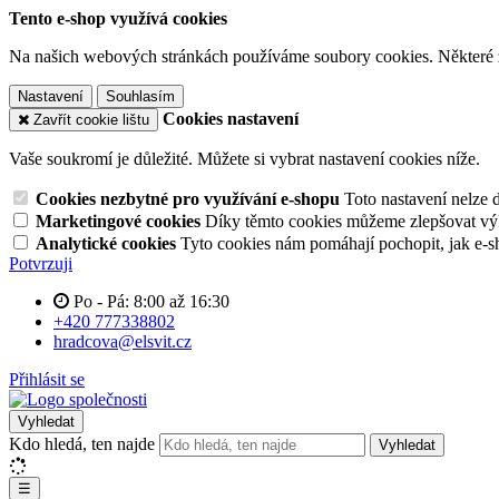
Tento e-shop využívá cookies
Na našich webových stránkách používáme soubory cookies. Některé z n
Nastavení
Souhlasím
Cookies nastavení
Zavřít cookie lištu
Vaše soukromí je důležité. Můžete si vybrat nastavení cookies níže.
Cookies nezbytné pro využívání e-shopu
Toto nastavení nelze 
Marketingové cookies
Díky těmto cookies můžeme zlepšovat výko
Analytické cookies
Tyto cookies nám pomáhají pochopit, jak e-s
Potvrzuji
Po - Pá: 8:00 až 16:30
+420 777338802
hradcova@elsvit.cz
Přihlásit se
Vyhledat
Kdo hledá, ten najde
Vyhledat
☰