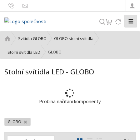
☰
V
y
h
Ú
Svítidla GLOBO
GLOBO stolní svítidla
l
v
o
e
GLOBO
Stolní svítidla LED
d
d
n
a
Stolní svítidla LED - GLOBO
í
t
s
t
r
a
Probíhá načítání komponenty
n
a
GLOBO
Ř
O
T
Ř