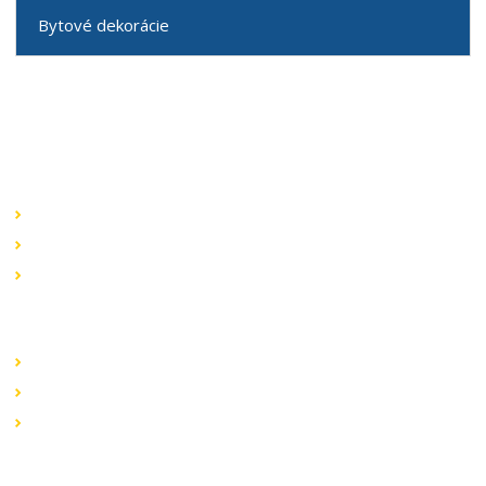
Bytové dekorácie
Speciální nabídky
Akční nabídky
Novinky v sortimentu
Výprodej
Rychlé odkazy
Obchodní podmínky
Záruka a reklamace
Ochrana dat
Kontaktujte nás