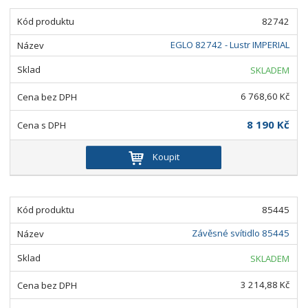
82742
EGLO 82742 - Lustr IMPERIAL
SKLADEM
6 768,60 Kč
8 190 Kč
Koupit
85445
Závěsné svítidlo 85445
SKLADEM
3 214,88 Kč