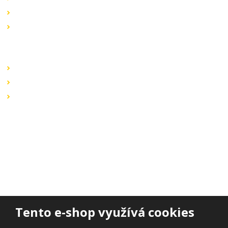
Novinky v sortimentu
Výprodej
Rychlé odkazy
Obchodní podmínky
Záruka a reklamace
Ochrana dat
Kontaktujte nás
BOHEMIA ELSVIT s.r.o.
Lipová 693
473 01 Nový Bor
Email:
bohemia.elsvit@seznam.cz
Tel.:
+420 777 338 802
Tento e-shop využívá cookies