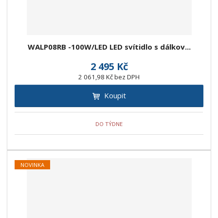
u
v
v
p
k
ý
ý
i
t
p
p
s
ů
WALP08RB -100W/LED LED svítidlo s dálkov...
i
i
s
s
2 495 Kč
2 061,98 Kč bez DPH
Koupit
DO TÝDNE
NOVINKA