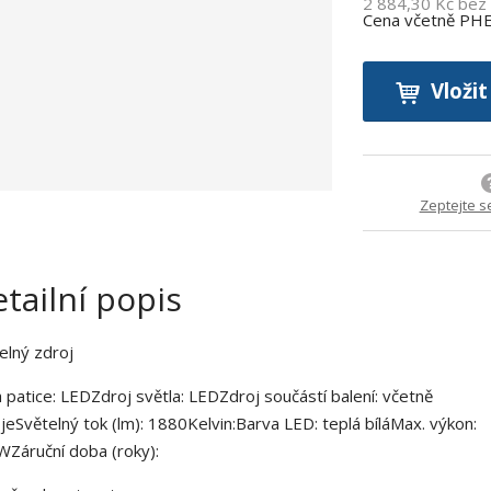
2 884,30 Kč be
Cena včetně PH
b
c
e
Vložit
:
9
0
0
2
Zeptejte s
7
5
9
tailní popis
9
6
3
elný zdroj
0
5
 patice: LEDZdroj světla: LEDZdroj součástí balení: včetně
7
jeSvětelný tok (lm): 1880Kelvin:Barva LED: teplá bíláMax. výkon:
Záruční doba (roky):