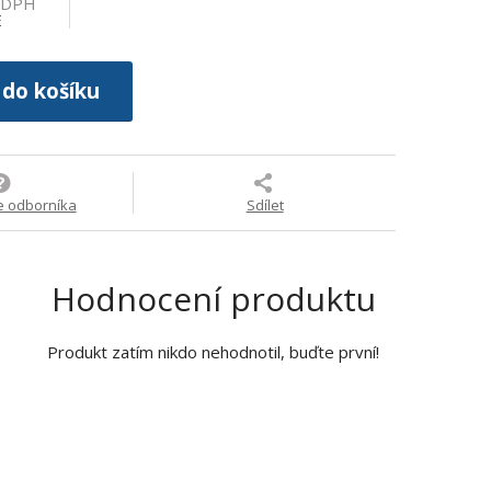
z DPH
E
 do košíku
e odborníka
Sdílet
Hodnocení produktu
Produkt zatím nikdo nehodnotil, buďte první!