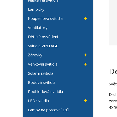
Nástěnná svítidla
Lampičky
Koupelnová svítidla
Ventilátory
Dětské osvětlení
Svítidla VINTAGE
Žárovky
Venkovní svítidla
De
Solární svítidla
Bodová svítidla
Svět
Podhledová svítidla
Druh
LED svítidla
zdro
4X5W
Lampy na pracovní stůl