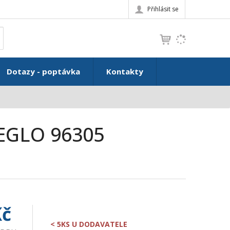
Přihlásit se
K
yhledat
d
o
h
Dotazy - poptávka
Kontakty
l
e
d
á
,
 EGLO 96305
t
e
n
n
a
j
d
Kč
e
< 5KS U DODAVATELE