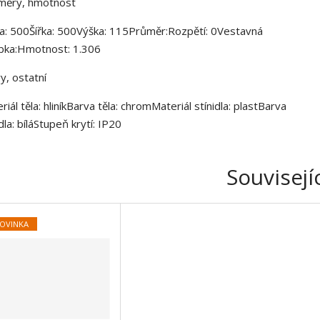
měry, hmotnost
a: 500Šířka: 500Výška: 115Průměr:Rozpětí: 0Vestavná
bka:Hmotnost: 1.306
y, ostatní
riál těla: hliníkBarva těla: chromMateriál stínidla: plastBarva
idla: bíláStupeň krytí: IP20
Souvisejí
OVINKA