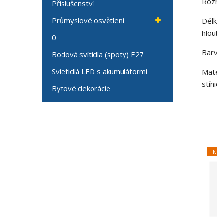
Roz
Příslušenství
Průmyslové osvětlení
Délk
hlou
0
Barv
Bodová svítidla (spoty) E27
Svietidlá LED s akumulátormi
Mate
stín
Bytové dekorácie
N