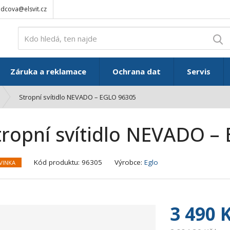
adcova@elsvit.cz
V
Záruka a reklamace
Ochrana dat
Servis
Stropní svítidlo NEVADO – EGLO 96305
tropní svítidlo NEVADO –
K
Kód produktu:
96305
Výrobce:
Eglo
VINKA
ó
d
v
ý
3 490 
r
o