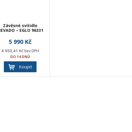
Závěsné svítidlo
EVADO – EGLO 96331
5 990 Kč
4 950,41 Kč
bez DPH
DO 14 DNŮ
Koupit