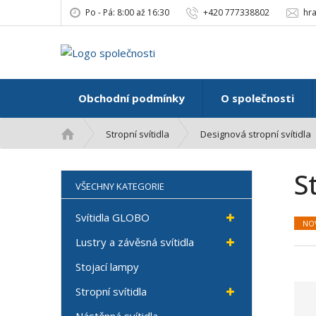
Po - Pá: 8:00 až 16:30
+420 777338802
hr
Obchodní podmínky
O společnosti
Ú
Stropní svítidla
Designová stropní svítidla
v
o
S
d
VŠECHNY KATEGORIE
n
í
Svítidla GLOBO
NO
s
t
Lustry a závěsná svítidla
r
Stojací lampy
a
n
Stropní svítidla
a