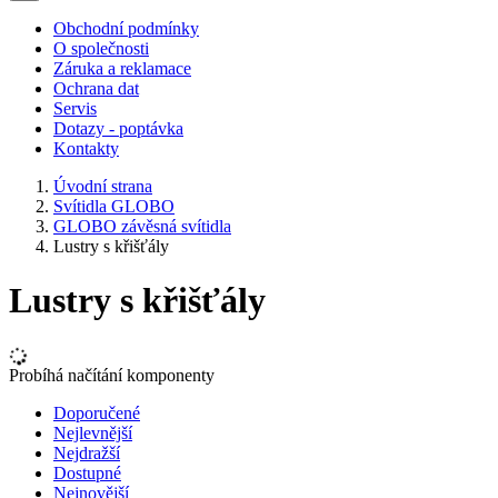
Obchodní podmínky
O společnosti
Záruka a reklamace
Ochrana dat
Servis
Dotazy - poptávka
Kontakty
Úvodní strana
Svítidla GLOBO
GLOBO závěsná svítidla
Lustry s křišťály
Lustry s křišťály
Probíhá načítání komponenty
Doporučené
Nejlevnější
Nejdražší
Dostupné
Nejnovější