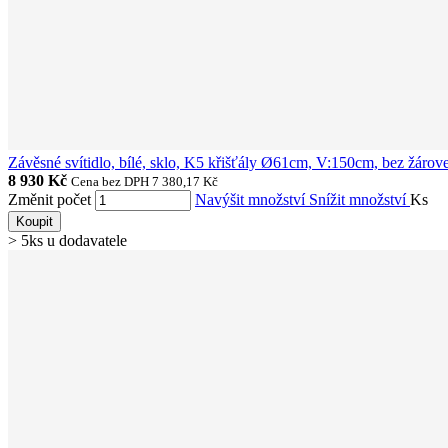
Závěsné svítidlo, bílé, sklo, K5 křišťály Ø61cm, V:150cm, bez žá
8 930 Kč
Cena bez DPH 7 380,17 Kč
Změnit počet
Navýšit množství
Snížit množství
Ks
Koupit
> 5ks u dodavatele