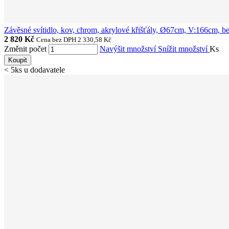
Závěsné svítidlo, kov, chrom, akrylové křišťály, Ø67cm, V:166cm,
2 820 Kč
Cena bez DPH 2 330,58 Kč
Změnit počet
Navýšit množství
Snížit množství
Ks
Koupit
< 5ks u dodavatele