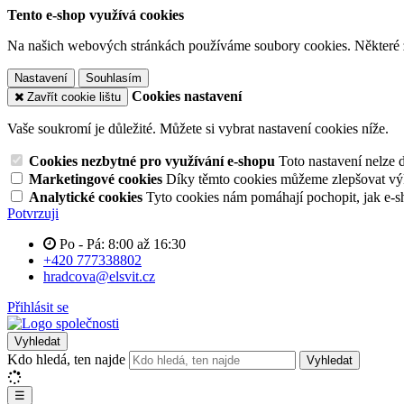
Tento e-shop využívá cookies
Na našich webových stránkách používáme soubory cookies. Některé z n
Nastavení
Souhlasím
Cookies nastavení
Zavřít cookie lištu
Vaše soukromí je důležité. Můžete si vybrat nastavení cookies níže.
Cookies nezbytné pro využívání e-shopu
Toto nastavení nelze 
Marketingové cookies
Díky těmto cookies můžeme zlepšovat výko
Analytické cookies
Tyto cookies nám pomáhají pochopit, jak e-s
Potvrzuji
Po - Pá: 8:00 až 16:30
+420 777338802
hradcova@elsvit.cz
Přihlásit se
Vyhledat
Kdo hledá, ten najde
Vyhledat
☰