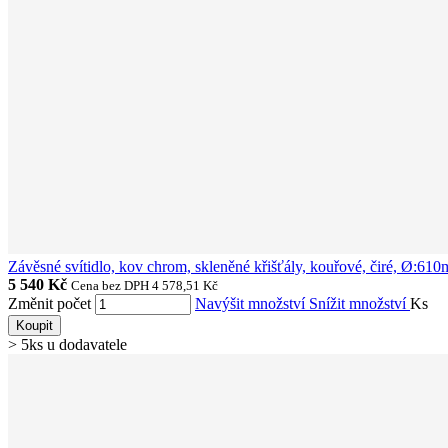
Závěsné svítidlo, kov chrom, skleněné křišťály, kouřové, čiré, Ø
5 540 Kč
Cena bez DPH 4 578,51 Kč
Změnit počet
Navýšit množství
Snížit množství
Ks
Koupit
> 5ks u dodavatele