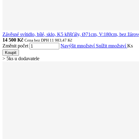
Závěsné svítidlo, bílé, sklo, K5 křišťály, Ø71cm, V:180cm, bez žá
14 500 Kč
Cena bez DPH 11 983,47 Kč
Změnit počet
Navýšit množství
Snížit množství
Ks
Koupit
> 5ks u dodavatele