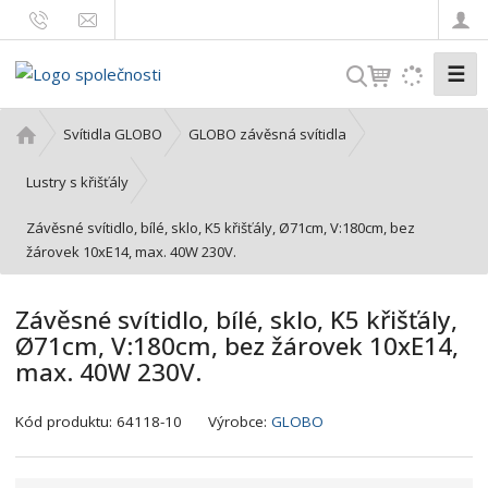
☰
V
y
h
Ú
Svítidla GLOBO
GLOBO závěsná svítidla
l
v
o
e
Lustry s křišťály
d
d
Závěsné svítidlo, bílé, sklo, K5 křišťály, Ø71cm, V:180cm, bez
n
a
žárovek 10xE14, max. 40W 230V.
í
t
s
t
Závěsné svítidlo, bílé, sklo, K5 křišťály,
r
Ø71cm, V:180cm, bez žárovek 10xE14,
a
max. 40W 230V.
n
a
K
Kód produktu:
64118-10
Výrobce:
GLOBO
ó
d