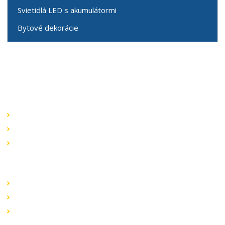
Svietidlá LED s akumulátormi
Bytové dekorácie
Speciální nabídky
Akční nabídky
Novinky v sortimentu
Výprodej
Rychlé odkazy
Obchodní podmínky
Záruka a reklamace
Ochrana dat