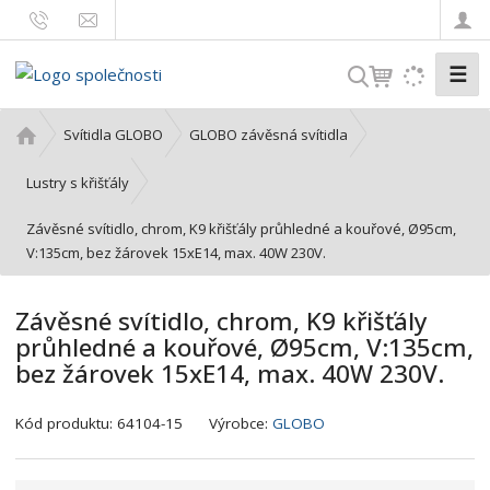
☰
V
y
h
Ú
Svítidla GLOBO
GLOBO závěsná svítidla
l
v
o
e
Lustry s křišťály
d
d
Závěsné svítidlo, chrom, K9 křišťály průhledné a kouřové, Ø95cm,
n
a
V:135cm, bez žárovek 15xE14, max. 40W 230V.
í
t
s
t
Závěsné svítidlo, chrom, K9 křišťály
r
průhledné a kouřové, Ø95cm, V:135cm,
a
bez žárovek 15xE14, max. 40W 230V.
n
a
K
Kód produktu:
64104-15
Výrobce:
GLOBO
ó
d