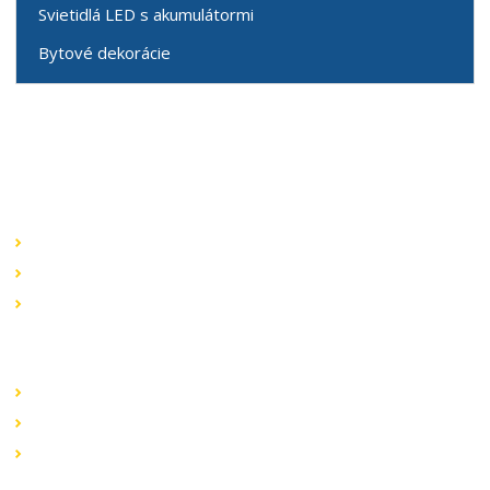
Svietidlá LED s akumulátormi
Bytové dekorácie
Speciální nabídky
Akční nabídky
Novinky v sortimentu
Výprodej
Rychlé odkazy
Obchodní podmínky
Záruka a reklamace
Ochrana dat
Kontaktujte nás