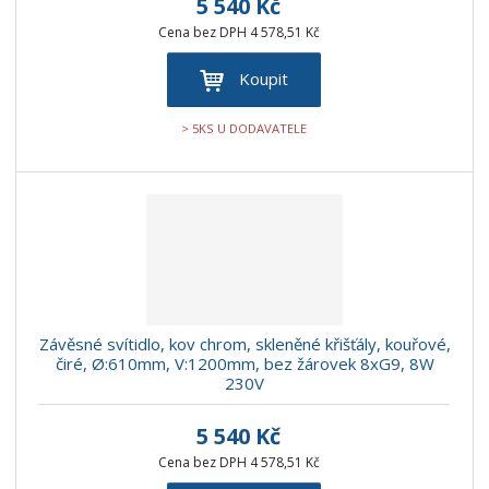
5 540 Kč
Cena bez DPH 4 578,51 Kč
Koupit
> 5KS U DODAVATELE
Závěsné svítidlo, kov chrom, skleněné křišťály, kouřové,
čiré, Ø:610mm, V:1200mm, bez žárovek 8xG9, 8W
230V
5 540 Kč
Cena bez DPH 4 578,51 Kč