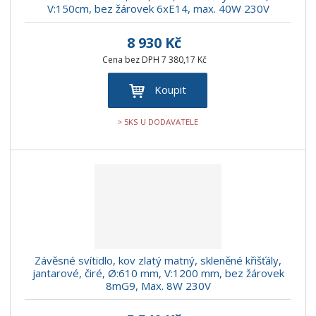
V:150cm, bez žárovek 6xE14, max. 40W 230V
8 930 Kč
Cena bez DPH 7 380,17 Kč
Koupit
> 5KS U DODAVATELE
Závěsné svítidlo, kov zlatý matný, skleněné křišťály,
jantarové, čiré, Ø:610 mm, V:1200 mm, bez žárovek
8mG9, Max. 8W 230V