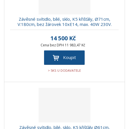
Závěsné svítidlo, bílé, sklo, K5 křišťály, Ø71cm,
V:180cm, bez žárovek 10xE14, max. 40W 230V.
14 500 Kč
Cena bez DPH 11 983,47 Kč
Koupit
> 5KS U DODAVATELE
Závěsné svítidlo, bílé, sklo, K5 křišťály Ø61cm,