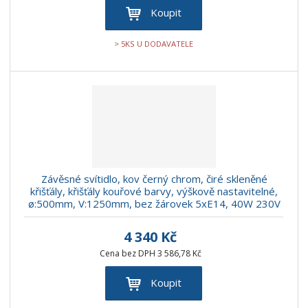
Koupit
> 5KS U DODAVATELE
Závěsné svítidlo, kov černý chrom, čiré skleněné
křišťály, křišťály kouřové barvy, výškově nastavitelné,
ø:500mm, V:1250mm, bez žárovek 5xE14, 40W 230V
4 340 Kč
Cena bez DPH 3 586,78 Kč
Koupit