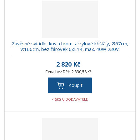
r
b
d
e
á
u
k
n
z
l
o
í
k
k
v
p
o
o
ý
r
o
v
v
v
Závěsné svítidlo, kov, chrom, akrylové křišťály, Ø67cm,
d
ý
ý
ý
V:166cm, bez žárovek 6xE14, max. 40W 230V.
u
v
v
p
k
ý
ý
i
2 820 Kč
t
p
p
s
Cena bez DPH 2 330,58 Kč
ů
i
i
Koupit
s
s
< 5KS U DODAVATELE