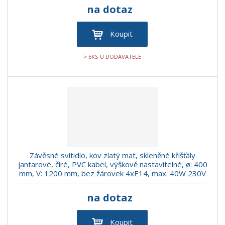
na dotaz
Koupit
> 5KS U DODAVATELE
Závěsné svítidlo, kov zlatý mat, skleněné křišťály
jantarové, čiré, PVC kabel, výškově nastavitelné, ø: 400
mm, V: 1200 mm, bez žárovek 4xE14, max. 40W 230V
na dotaz
Koupit