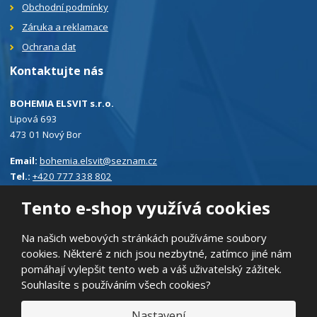
Obchodní podmínky
Záruka a reklamace
Ochrana dat
Kontaktujte nás
BOHEMIA ELSVIT s.r.o.
Lipová 693
473 01 Nový Bor
Email:
bohemia.elsvit@seznam.cz
Tel.:
+420 777 338 802
Tento e-shop využívá cookies
Na našich webových stránkách používáme soubory
cookies. Některé z nich jsou nezbytné, zatímco jiné nám
© 2026, BOHEMIA ELSVIT s.r.o.
pomáhají vylepšit tento web a váš uživatelský zážitek.
Prohlášení o přístupnosti
|
Ochrana osobních údajů
|
Mapa stránek
Souhlasíte s používáním všech cookies?
|
E
Nastavení