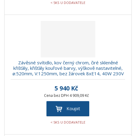
< 5KS U DODAVATELE
Závěsné svítidlo, kov černý chrom, čiré skleněné
křišťály, křišťály kouřové barvy, výškově nastavitelné,
ø:520mm, V:1250mm, bez žárovek 8xE14, 40W 230V
5 940 Kč
Cena bez DPH 4 909,09 Kč
Koupit
< 5KS U DODAVATELE