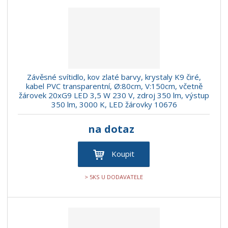
Závěsné svítidlo, kov zlaté barvy, krystaly K9 čiré,
kabel PVC transparentní, Ø:80cm, V:150cm, včetně
žárovek 20xG9 LED 3,5 W 230 V, zdroj 350 lm, výstup
350 lm, 3000 K, LED žárovky 10676
na dotaz
Koupit
> 5KS U DODAVATELE