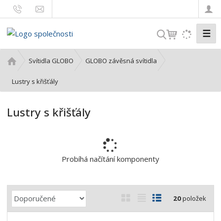
☰
V
y
h
Ú
Svítidla GLOBO
GLOBO závěsná svítidla
l
v
o
Lustry s křišťály
e
d
d
n
a
Lustry s křišťály
í
t
s
t
r
a
Probíhá načítání komponenty
n
a
Ř
O
T
Ř
20
položek
a
b
a
á
z