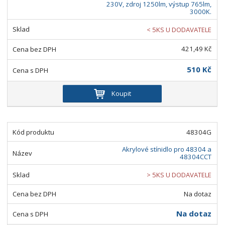
230V, zdroj 1250lm, výstup 765lm,
3000K.
< 5KS U DODAVATELE
421,49 Kč
510 Kč
Koupit
48304G
Akrylové stínidlo pro 48304 a
48304CCT
> 5KS U DODAVATELE
Na dotaz
Na dotaz