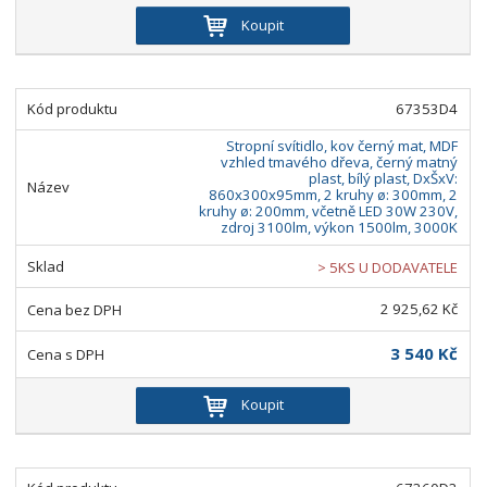
Koupit
67353D4
Stropní svítidlo, kov černý mat, MDF
vzhled tmavého dřeva, černý matný
plast, bílý plast, DxŠxV:
860x300x95mm, 2 kruhy ø: 300mm, 2
kruhy ø: 200mm, včetně LED 30W 230V,
zdroj 3100lm, výkon 1500lm, 3000K
> 5KS U DODAVATELE
2 925,62 Kč
3 540 Kč
Koupit