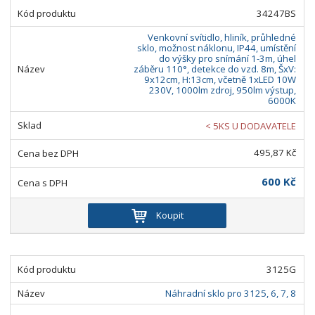
34247BS
Venkovní svítidlo, hliník, průhledné
sklo, možnost náklonu, IP44, umístění
do výšky pro snímání 1-3m, úhel
záběru 110°, detekce do vzd. 8m, ŠxV:
9x12cm, H:13cm, včetně 1xLED 10W
230V, 1000lm zdroj, 950lm výstup,
6000K
< 5KS U DODAVATELE
495,87 Kč
600 Kč
Koupit
3125G
Náhradní sklo pro 3125, 6, 7, 8