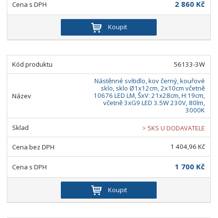
2 860 Kč
Koupit
56133-3W
Nástěnné svítidlo, kov černý, kouřové
sklo, sklo Ø1x12cm, 2x10cm včetně
10676 LED LM, ŠxV: 21x28cm, H:19cm,
včetně 3xG9 LED 3.5W 230V, 80lm,
3000K
> 5KS U DODAVATELE
1 404,96 Kč
1 700 Kč
Koupit