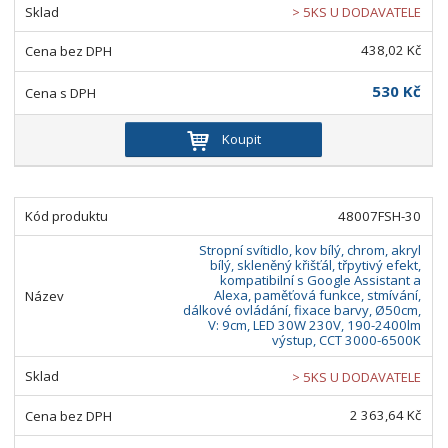
o
o
ý
r
> 5KS U DODAVATELE
o
v
v
v
438,02 Kč
d
ý
ý
ý
u
v
v
p
530 Kč
k
ý
ý
i
t
p
p
s
Koupit
ů
i
i
s
s
48007FSH-30
Stropní svítidlo, kov bílý, chrom, akryl
bílý, skleněný křišťál, třpytivý efekt,
kompatibilní s Google Assistant a
Alexa, paměťová funkce, stmívání,
dálkové ovládání, fixace barvy, Ø50cm,
V: 9cm, LED 30W 230V, 190-2400lm
výstup, CCT 3000-6500K
> 5KS U DODAVATELE
2 363,64 Kč