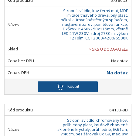
67360D3
Stropní svítidlo, kov černý mat, MDF
imitace tmavého dřeva, bílý plast,
několik úrovní nástěnným spínačem,
nastavení barev, paměťová funkce,
DxŠxVxH: 460x250x115mm, včetně
LED 21W 230V, zdroj 2730lm, výkon
1210lm, CCT 3000/4200/6500K
> 5KS U DODAVATELE
Na dotaz
Na dotaz
Koupit
64133-8D
Stropní svítidlo, chromovaný kov,
průhledný plast, kouřově zbarvené
skleněné krystaly, průhledné, Ø:61cm,
V:46cm, bez žárovek 8x G9, max. 8W