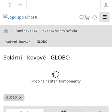
☰
V
y
h
Ú
Svítidla GLOBO
GLOBO solární svítidla
l
v
o
e
GLOBO
Solární - kovové
d
d
n
a
Solární - kovové - GLOBO
í
t
s
t
r
a
Probíhá načítání komponenty
n
a
GLOBO
Ř
O
T
Ř