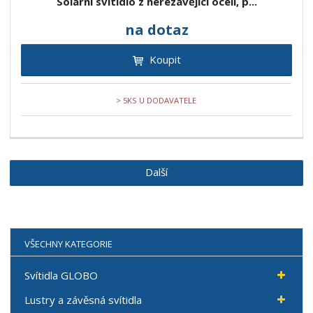
Solární svítidlo z nerezavějící oceli, p...
na dotaz
Koupit
> 5KS U DODAVATELE
Další
VŠECHNY KATEGORIE
Svítidla GLOBO
Lustry a závěsná svítidla