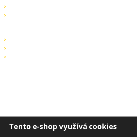
Novinky v sortimentu
Výprodej
Rychlé odkazy
Obchodní podmínky
Záruka a reklamace
Ochrana dat
Kontaktujte nás
BOHEMIA ELSVIT s.r.o.
Lipová 693
473 01 Nový Bor
Email:
bohemia.elsvit@seznam.cz
Tel.:
+420 777 338 802
Tento e-shop využívá cookies