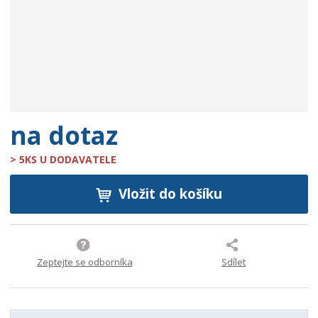
e
:
9
0
0
7
3
7
na dotaz
1
2
> 5KS U DODAVATELE
7
5
Vložit do košíku
2
5
0
Zeptejte se odborníka
Sdílet