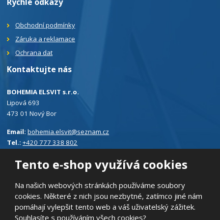
Rychlé odkazy
Obchodní podmínky
Záruka a reklamace
Ochrana dat
Kontaktujte nás
BOHEMIA ELSVIT s.r.o.
Lipová 693
473 01 Nový Bor
Email:
bohemia.elsvit@seznam.cz
Tel.:
+420 777 338 802
Tento e-shop využívá cookies
Na našich webových stránkách používáme soubory
cookies. Některé z nich jsou nezbytné, zatímco jiné nám
© 2026, BOHEMIA ELSVIT s.r.o.
pomáhají vylepšit tento web a váš uživatelský zážitek.
Prohlášení o přístupnosti
|
Ochrana osobních údajů
|
Mapa stránek
Souhlasíte s používáním všech cookies?