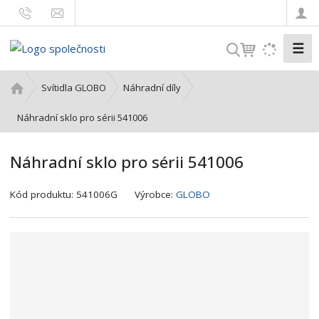
☰
V
y
h
Ú
Svítidla GLOBO
Náhradní díly
l
v
o
Náhradní sklo pro sérii 541006
e
d
d
n
a
Náhradní sklo pro sérii 541006
í
t
s
K
Kód produktu:
541006G
Výrobce:
GLOBO
t
ó
r
d
a
v
n
ý
a
r
o
b
c