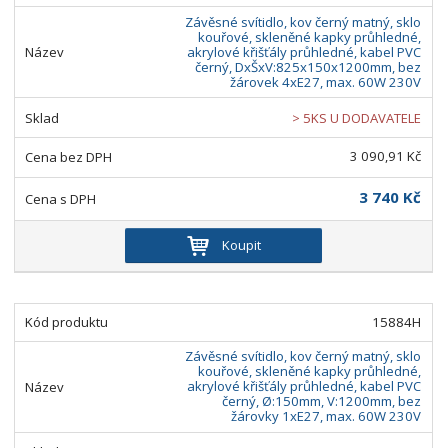
Závěsné svítidlo, kov černý matný, sklo
kouřové, skleněné kapky průhledné,
akrylové křišťály průhledné, kabel PVC
černý, DxŠxV:825x150x1200mm, bez
žárovek 4xE27, max. 60W 230V
> 5KS U DODAVATELE
3 090,91 Kč
3 740 Kč
Koupit
15884H
Závěsné svítidlo, kov černý matný, sklo
kouřové, skleněné kapky průhledné,
akrylové křišťály průhledné, kabel PVC
černý, Ø:150mm, V:1200mm, bez
žárovky 1xE27, max. 60W 230V