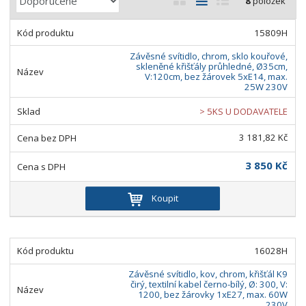
8
položek
a
b
a
á
z
r
b
d
15809H
e
á
u
k
n
Závěsné svítidlo, chrom, sklo kouřové,
z
l
o
skleněné křišťály průhledné, Ø35cm,
í
V:120cm, bez žárovek 5xE14, max.
k
k
v
p
25W 230V
o
o
ý
r
> 5KS U DODAVATELE
o
v
v
v
d
ý
ý
ý
3 181,82 Kč
u
v
v
p
k
3 850 Kč
ý
ý
i
t
p
p
s
ů
Koupit
i
i
s
s
16028H
Závěsné svítidlo, kov, chrom, křišťál K9
čirý, textilní kabel černo-bílý, Ø: 300, V:
1200, bez žárovky 1xE27, max. 60W
230V