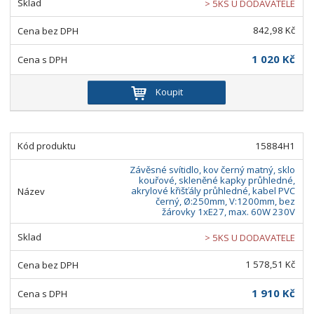
> 5KS U DODAVATELE
842,98 Kč
1 020 Kč
Koupit
15884H1
Závěsné svítidlo, kov černý matný, sklo
kouřové, skleněné kapky průhledné,
akrylové křišťály průhledné, kabel PVC
černý, Ø:250mm, V:1200mm, bez
žárovky 1xE27, max. 60W 230V
> 5KS U DODAVATELE
1 578,51 Kč
1 910 Kč