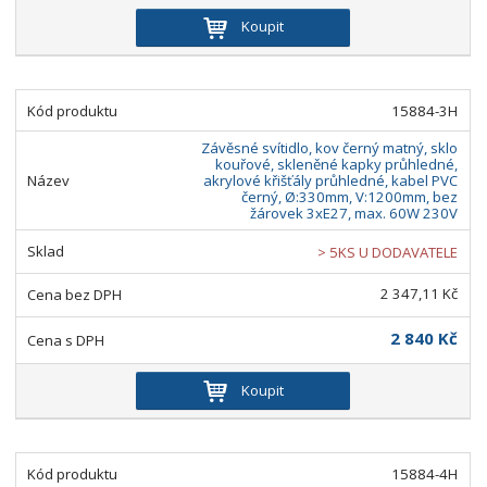
Koupit
15884-3H
Závěsné svítidlo, kov černý matný, sklo
kouřové, skleněné kapky průhledné,
akrylové křišťály průhledné, kabel PVC
černý, Ø:330mm, V:1200mm, bez
žárovek 3xE27, max. 60W 230V
> 5KS U DODAVATELE
2 347,11 Kč
2 840 Kč
Koupit
15884-4H