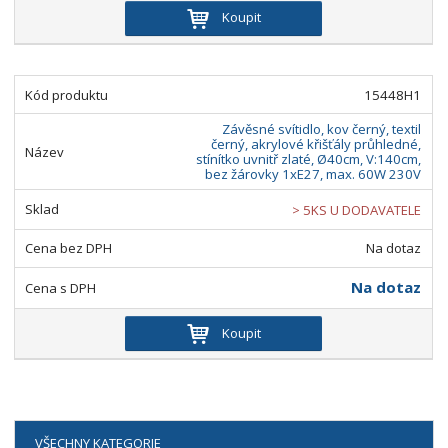
Koupit
15448H1
Závěsné svítidlo, kov černý, textil
černý, akrylové křišťály průhledné,
stínítko uvnitř zlaté, Ø40cm, V:140cm,
bez žárovky 1xE27, max. 60W 230V
> 5KS U DODAVATELE
Na dotaz
Na dotaz
Koupit
VŠECHNY KATEGORIE