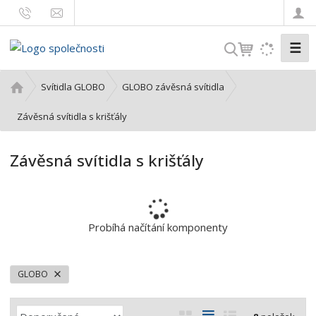
☰
V
y
h
Ú
Svítidla GLOBO
GLOBO závěsná svítidla
l
v
o
Závěsná svítidla s krišťály
e
d
d
n
a
Závěsná svítidla s krišťály
í
t
s
t
r
a
Probíhá načítání komponenty
n
a
GLOBO
Ř
O
T
Ř