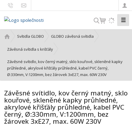
☰
V
y
h
Ú
Svítidla GLOBO
GLOBO závěsná svítidla
l
v
o
e
Závěsná svítidla s krišťály
d
d
Závěsné svítidlo, kov černý matný, sklo kouřové, skleněné kapky
n
a
průhledné, akrylové křišťály průhledné, kabel PVC černý,
í
t
Ø:330mm, V:1200mm, bez žárovek 3xE27, max. 60W 230V
s
t
r
Závěsné svítidlo, kov černý matný, sklo
a
kouřové, skleněné kapky průhledné,
n
akrylové křišťály průhledné, kabel PVC
a
černý, Ø:330mm, V:1200mm, bez
žárovek 3xE27, max. 60W 230V