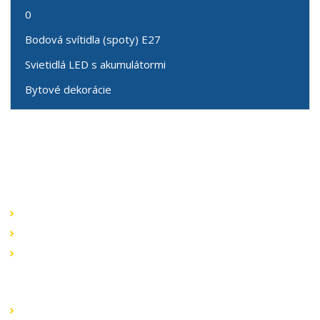
0
Bodová svítidla (spoty) E27
Svietidlá LED s akumulátormi
Bytové dekorácie
Speciální nabídky
Akční nabídky
Novinky v sortimentu
Výprodej
Rychlé odkazy
Obchodní podmínky