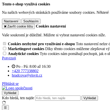
Tento e-shop využívá cookies
Na našich webových stránkách používáme soubory cookies. Některé z n
Nastavení
Souhlasím
Cookies nastavení
Zavřít cookie lištu
Vaše soukromí je důležité. Můžete si vybrat nastavení cookies níže.
Cookies nezbytné pro využívání e-shopu
Toto nastavení nelze 
Marketingové cookies
Díky těmto cookies můžeme zlepšovat výko
Analytické cookies
Tyto cookies nám pomáhají pochopit, jak e-s
Potvrzuji
Po - Pá: 8:00 až 16:30
+420 777338802
hradcova@elsvit.cz
Přihlásit se
Vyhledat
Kdo hledá, ten najde
Vyhledat
☰