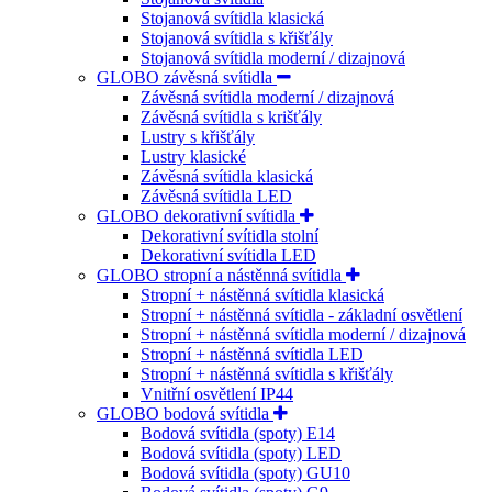
Stojanová svítidla klasická
Stojanová svítidla s křišťály
Stojanová svítidla moderní / dizajnová
GLOBO závěsná svítidla
Závěsná svítidla moderní / dizajnová
Závěsná svítidla s krišťály
Lustry s křišťály
Lustry klasické
Závěsná svítidla klasická
Závěsná svítidla LED
GLOBO dekorativní svítidla
Dekorativní svítidla stolní
Dekorativní svítidla LED
GLOBO stropní a nástěnná svítidla
Stropní + nástěnná svítidla klasická
Stropní + nástěnná svítidla - základní osvětlení
Stropní + nástěnná svítidla moderní / dizajnová
Stropní + nástěnná svítidla LED
Stropní + nástěnná svítidla s křišťály
Vnitřní osvětlení IP44
GLOBO bodová svítidla
Bodová svítidla (spoty) E14
Bodová svítidla (spoty) LED
Bodová svítidla (spoty) GU10