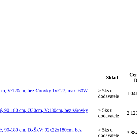
Cen
Sklad
Ø30cm, V:120cm, bez žárovky 1xE27, max. 60W
> 5ks u
1 04
dodavatele
elné, 90-180 cm, Ø30cm, V:180cm, bez žárovky
> 5ks u
2 12
dodavatele
telné, 90-180 cm, DxŠxV: 92x22x180cm, bez
> 5ks u
3 88
dodavatele