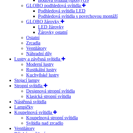
Bodová svítidla (spoty) G9
GLOBO podhledová svítidla
Podhledová svítidla LED
Podhledová svítidla s povrchovou montáží
GLOBO žárovky
LED žárovky
Žárovky ostatní
Ostatní
Zrcadla
Ventilátory
Náhradní díly
Lustry a závěsná svítidla
Moderní lustry
Rustikální lustry
Kuchyňské lustry
Stojací lampy
Stropní svítidla
Designová stropní svítidla
Klasická stropní svítidla
Nástěnná svítidla
Lampičky
Koupelnová svítidla
Koupelnová stropní svítidla
Svítidla nad zrcadlo
Ventilátory