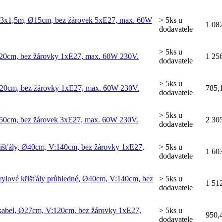
2m + 3x1,5m, Ø15cm, bez žárovek 5xE27, max. 60W
> 5ks u
1 08
dodavatele
> 5ks u
:120cm, bez žárovky 1xE27, max. 60W 230V.
1 25
dodavatele
> 5ks u
 120cm, bez žárovky 1xE27, max. 60W 230V.
785,
dodavatele
> 5ks u
:150cm, bez žárovek 3xE27, max. 60W 230V.
2 30
dodavatele
é křišťály, Ø40cm, V:140cm, bez žárovky 1xE27,
> 5ks u
1 60
dodavatele
, akrylové křišťály průhledné, Ø40cm, V:140cm, bez
> 5ks u
1 51
dodavatele
í kabel, Ø27cm, V:120cm, bez žárovky 1xE27,
> 5ks u
950,
dodavatele