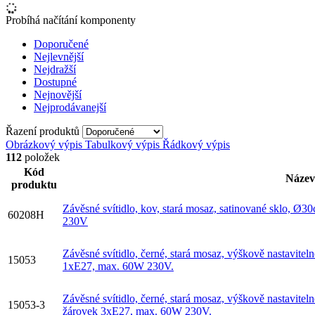
Probíhá načítání komponenty
Doporučené
Nejlevnější
Nejdražší
Dostupné
Nejnovější
Nejprodávanejší
Řazení produktů
Obrázkový výpis
Tabulkový výpis
Řádkový výpis
112
položek
Kód
Název
produktu
Závěsné svítidlo, kov, stará mosaz, satinované sklo, 
60208H
230V
Závěsné svítidlo, černé, stará mosaz, výškově nastavit
15053
1xE27, max. 60W 230V.
Závěsné svítidlo, černé, stará mosaz, výškově nastavi
15053-3
žárovek 3xE27, max. 60W 230V.