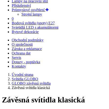
Lampy na pracovní stůl
Příslušenství
Průmyslové osvětlení
Strojní lampy
0
Bodová svítidla (spoty) E27
Svietidlá LED s akumulátormi
Bytové dekorácie
Obchodní podmínky
O společnosti
Záruka a reklamace
Ochrana dat
Servis
Dotazy - poptávka
Kontakty
Úvodní strana
Svítidla GLOBO
GLOBO závěsná svítidla
Závěsná svítidla klasická
Závěsná svítidla klasická