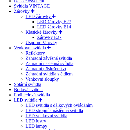
Dětské osvětlení
Svítidla VINTAGE
Žárovky
LED žárovky
LED žárovky E27
LED žárovky E14
Klasické žárovky
Žárovky E27
Úsporné žárovky
Venkovní svítidla
Reflektory
Zahradní závěsná svítidla
Zahradní nástěnná svítidla
Zahradní příslušenství
Zahradní svítidla s čidlem
Venkovní sloupky
Solární svítidla
Bodová svítidla
Podhledová svítidla
LED svítidla
LED svítidla s dálkových ovládáním
LED stropní a nástěnná svítidla
LED venkovní svítidla
LED lustry
LED lampy