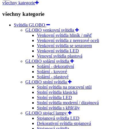
všechny kategorie
všechny kategorie
Svítidla GLOBO
GLOBO venkovní svítidla
Venkovní svítidla hliník / měď
Venkovní svítidla z nerezové oceli
Venkovní svítidla se senzorem
Venkovní svítidla LED
Venovní svítidla plastová
GLOBO solární svítidla
Solární - dekorativní
Solární - kovové
Solární - plastové
GLOBO stolní svítidla
Stolní svítidla na pracovní stůl
Stolní svítidla klasická
Stolní svítidla LED
Stolní svítidla moderní / dizajnová
Stolní svítidla s křišťály
GLOBO stojací lampy
Stojanová svítidla LED
Dekorativní svítidla stojanová
Stojanová svítidla