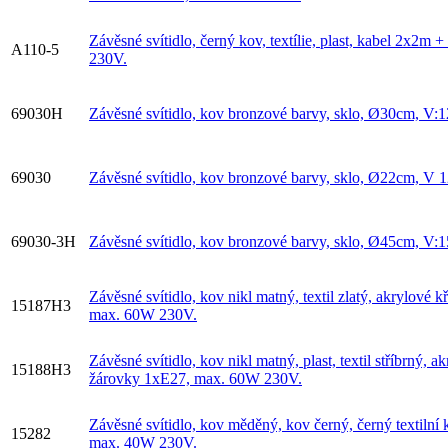
Závěsné svítidlo, černý kov, textílie, plast, kabel 2x
A110-5
230V.
69030H
Závěsné svítidlo, kov bronzové barvy, sklo, Ø30cm, V
69030
Závěsné svítidlo, kov bronzové barvy, sklo, Ø22cm, V
69030-3H
Závěsné svítidlo, kov bronzové barvy, sklo, Ø45cm, V
Závěsné svítidlo, kov nikl matný, textil zlatý, akrylov
15187H3
max. 60W 230V.
Závěsné svítidlo, kov nikl matný, plast, textil stříbrný
15188H3
žárovky 1xE27, max. 60W 230V.
Závěsné svítidlo, kov měděný, kov černý, černý textiln
15282
max. 40W 230V.