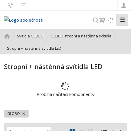
☰
V
y
h
Ú
Svítidla GLOBO
GLOBO stropní a nástěnná svítidla
l
v
o
Stropní + nástěnná svítidla LED
e
d
d
n
a
Stropní + nástěnná svítidla LED
í
t
s
t
r
a
Probíhá načítání komponenty
n
a
GLOBO
Ř
O
T
Ř