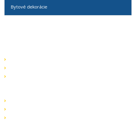
Bytové dekorácie
Speciální nabídky
Akční nabídky
Novinky v sortimentu
Výprodej
Rychlé odkazy
Obchodní podmínky
Záruka a reklamace
Ochrana dat
Kontaktujte nás