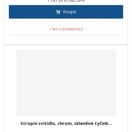
1 247,93 Kč bez DPH
Koupit
> 5KS U DODAVATELE
Stropní svítidlo, chrom, skleněné tyčink...