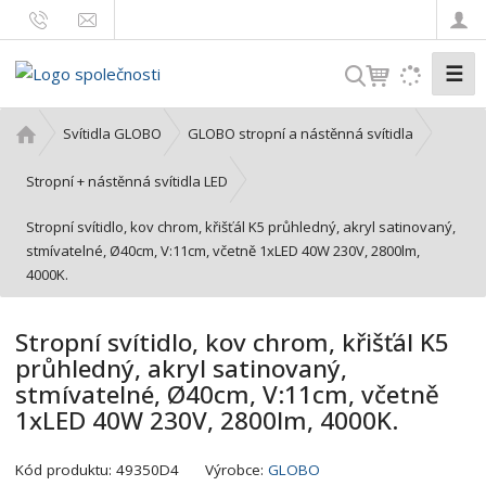
☰
V
y
h
Ú
Svítidla GLOBO
GLOBO stropní a nástěnná svítidla
l
v
o
e
Stropní + nástěnná svítidla LED
d
d
Stropní svítidlo, kov chrom, křišťál K5 průhledný, akryl satinovaný,
n
a
stmívatelné, Ø40cm, V:11cm, včetně 1xLED 40W 230V, 2800lm,
í
t
4000K.
s
t
r
Stropní svítidlo, kov chrom, křišťál K5
a
průhledný, akryl satinovaný,
n
stmívatelné, Ø40cm, V:11cm, včetně
a
1xLED 40W 230V, 2800lm, 4000K.
K
Kód produktu:
49350D4
Výrobce:
GLOBO