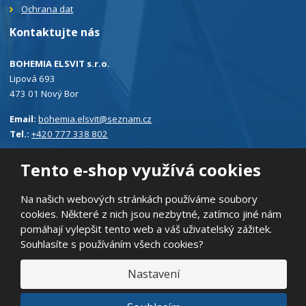
Ochrana dat
Kontaktujte nás
BOHEMIA ELSVIT s.r.o.
Lipová 693
473 01 Nový Bor
Email:
bohemia.elsvit@seznam.cz
Tel.:
+420 777 338 802
Tento e-shop využívá cookies
Na našich webových stránkách používáme soubory
cookies. Některé z nich jsou nezbytné, zatímco jiné nám
© 2026, BOHEMIA ELSVIT s.r.o.
pomáhají vylepšit tento web a váš uživatelský zážitek.
Prohlášení o přístupnosti
|
Ochrana osobních údajů
|
Mapa stránek
Souhlasíte s používáním všech cookies?
|
E
B
Nastavení
VYROBILA
R
Á
N
VISA
MasterCard
Maestro
A