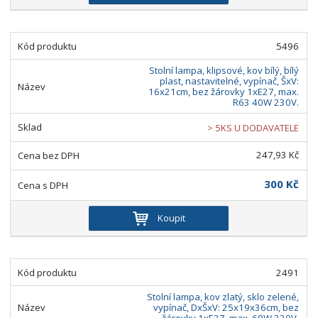
5496
Stolní lampa, klipsové, kov bílý, bílý
plast, nastavitelné, vypínač, ŠxV:
16x21cm, bez žárovky 1xE27, max.
R63 40W 230V.
> 5KS U DODAVATELE
247,93 Kč
300 Kč
Koupit
2491
Stolní lampa, kov zlatý, sklo zelené,
vypínač, DxŠxV: 25x19x36cm, bez
žárovky 1xE27, max. 60W 230V.