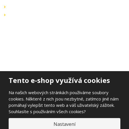
Záruka a reklamace
Ochrana dat
Kontaktujte nás
BOHEMIA ELSVIT s.r.o.
Lipová 693
473 01 Nový Bor
Email:
bohemia.elsvit@seznam.cz
Tel.:
+420 777 338 802
Tento e-shop využívá cookies
Na našich webových stránkách používáme soubory
cookies. Některé z nich jsou nezbytné, zatímco jiné nám
© 2026, BOHEMIA ELSVIT s.r.o.
pomáhají vylepšit tento web a váš uživatelský zážitek.
Prohlášení o přístupnosti
|
Ochrana osobních údajů
|
Mapa stránek
Souhlasíte s používáním všech cookies?
|
E
Nastavení
B
VYROBILA
R