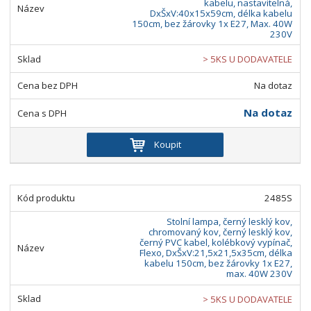
kabelu, nastavitelná,
DxŠxV:40x15x59cm, délka kabelu
150cm, bez žárovky 1x E27, Max. 40W
230V
> 5KS U DODAVATELE
Na dotaz
Na dotaz
Koupit
2485S
Stolní lampa, černý lesklý kov,
chromovaný kov, černý lesklý kov,
černý PVC kabel, kolébkový vypínač,
Flexo, DxŠxV:21,5x21,5x35cm, délka
kabelu 150cm, bez žárovky 1x E27,
max. 40W 230V
> 5KS U DODAVATELE