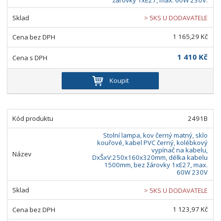
> 5KS U DODAVATELE
1 165,29 Kč
1 410 Kč
Koupit
2491B
Stolní lampa, kov černý matný, sklo
kouřové, kabel PVC černý, kolébkový
vypínač na kabelu,
DxŠxV:250x160x320mm, délka kabelu
1500mm, bez žárovky 1xE27, max.
60W 230V
> 5KS U DODAVATELE
1 123,97 Kč