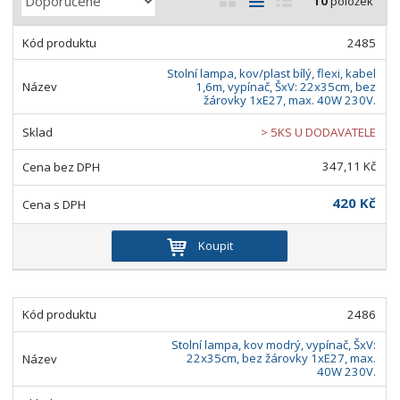
10
položek
a
b
a
á
z
r
b
d
2485
e
á
u
k
n
Stolní lampa, kov/plast bílý, flexi, kabel
z
l
o
1,6m, vypínač, ŠxV: 22x35cm, bez
í
žárovky 1xE27, max. 40W 230V.
k
k
v
p
o
o
ý
r
> 5KS U DODAVATELE
o
v
v
v
347,11 Kč
d
ý
ý
ý
u
v
v
p
420 Kč
k
ý
ý
i
t
p
p
s
Koupit
ů
i
i
s
s
2486
Stolní lampa, kov modrý, vypínač, ŠxV:
22x35cm, bez žárovky 1xE27, max.
40W 230V.