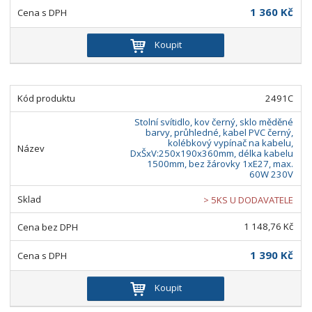
1 360 Kč
Koupit
2491C
Stolní svítidlo, kov černý, sklo měděné
barvy, průhledné, kabel PVC černý,
kolébkový vypínač na kabelu,
DxŠxV:250x190x360mm, délka kabelu
1500mm, bez žárovky 1xE27, max.
60W 230V
> 5KS U DODAVATELE
1 148,76 Kč
1 390 Kč
Koupit