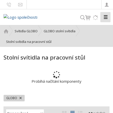
☰
V
y
h
Ú
Svítidla GLOBO
GLOBO stolní svítidla
l
v
o
Stolní svítidla na pracovní stůl
e
d
d
n
a
Stolní svítidla na pracovní stůl
í
t
s
t
r
a
Probíhá načítání komponenty
n
a
GLOBO
Ř
O
T
Ř