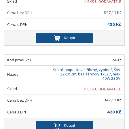
> 5KS U DODAVATELE
347,11 Kč
420 Kč
Koupit
2487
Stolní lampa, kov stříbrný, vypínač, ŠxV:
22x35cm, bez žárovky 1xE27, max.
40W 230V.
> 5KS U DODAVATELE
347,11 Kč
420 Kč
Koupit