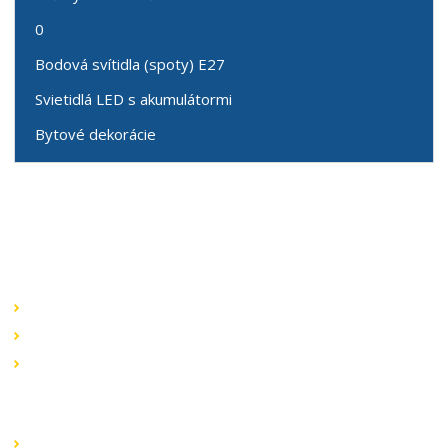
0
Bodová svítidla (spoty) E27
Svietidlá LED s akumulátormi
Bytové dekorácie
Speciální nabídky
Akční nabídky
Novinky v sortimentu
Výprodej
Rychlé odkazy
Obchodní podmínky