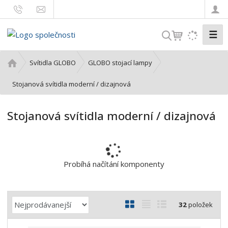
☰
V
y
h
Ú
Svítidla GLOBO
GLOBO stojací lampy
l
v
o
Stojanová svítidla moderní / dizajnová
e
d
d
n
a
Stojanová svítidla moderní / dizajnová
í
t
s
t
r
a
Probíhá načítání komponenty
n
a
Ř
O
T
Ř
32
položek
a
b
a
á
z