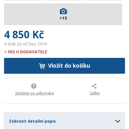
7
2
+15
2
9
4 850 Kč
4 008,26 Kč bez DPH
< 5KS U DODAVATELE
Vložit do košíku
Zeptejte se odborníka
Sdílet
Zobrazit detailní popis