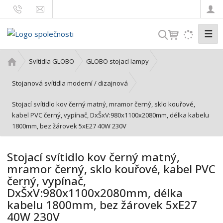
☰
V
y
h
Ú
Svítidla GLOBO
GLOBO stojací lampy
l
v
o
e
Stojanová svítidla moderní / dizajnová
d
d
Stojací svítidlo kov černý matný, mramor černý, sklo kouřové,
n
a
kabel PVC černý, vypínač, DxŠxV:980x1100x2080mm, délka kabelu
í
t
1800mm, bez žárovek 5xE27 40W 230V
s
t
r
Stojací svítidlo kov černý matný,
a
mramor černý, sklo kouřové, kabel PVC
n
černý, vypínač,
a
DxŠxV:980x1100x2080mm, délka
kabelu 1800mm, bez žárovek 5xE27
40W 230V