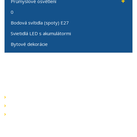
Průmyslové osvětlení
0
Bodová svítidla (spoty) E27
Svietidlá LED s akumulátormi
Bytové dekorácie
Speciální nabídky
Akční nabídky
Novinky v sortimentu
Výprodej
Rychlé odkazy