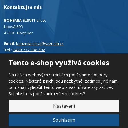
Kontaktujte nás
BOHEMIA ELSVIT s.r.o.
Lipová 693
473 01 Nový Bor
Email:
bohemia.elsvit@seznam.cz
Tel.:
+420 777 338 802
Tento e-shop využívá cookies
Na našich webových stránkách používáme soubory
cookies. Některé z nich jsou nezbytné, zatímco jiné nám
© 2026, BOHEMIA ELSVIT s.r.o.
pomáhají vylepšit tento web a váš uživatelský zážitek.
Prohlášení o přístupnosti
|
Ochrana osobních údajů
|
Mapa stránek
Souhlasíte s používáním všech cookies?
|
E
Nastavení
B
VYROBILA
R
Á
N
VISA
MasterCard
Maestro
Souhlasím
A
.
C