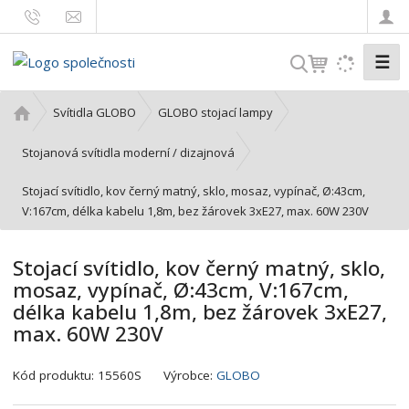
☰
V
y
h
Ú
Svítidla GLOBO
GLOBO stojací lampy
l
v
o
e
Stojanová svítidla moderní / dizajnová
d
d
Stojací svítidlo, kov černý matný, sklo, mosaz, vypínač, Ø:43cm,
n
a
V:167cm, délka kabelu 1,8m, bez žárovek 3xE27, max. 60W 230V
í
t
s
t
Stojací svítidlo, kov černý matný, sklo,
r
mosaz, vypínač, Ø:43cm, V:167cm,
a
délka kabelu 1,8m, bez žárovek 3xE27,
n
max. 60W 230V
a
K
Kód produktu:
15560S
Výrobce:
GLOBO
ó