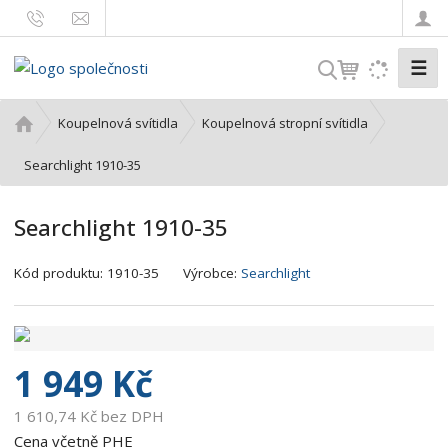
☰
V
y
h
Ú
Koupelnová svítidla
Koupelnová stropní svítidla
l
v
o
Searchlight 1910-35
e
d
d
n
a
Searchlight 1910-35
í
t
s
K
Kód produktu:
1910-35
Výrobce:
Searchlight
t
ó
r
d
a
v
n
ý
a
1 949 Kč
r
o
1 610,74 Kč bez DPH
b
Cena včetně PHE
c