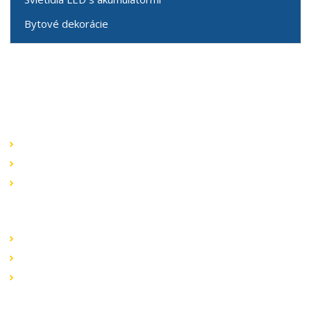
Bytové dekorácie
Speciální nabídky
Akční nabídky
Novinky v sortimentu
Výprodej
Rychlé odkazy
Obchodní podmínky
Záruka a reklamace
Ochrana dat
Kontaktujte nás