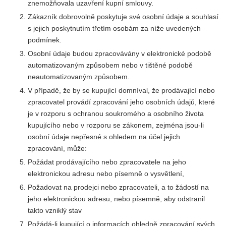
znemožňovala uzavření kupní smlouvy.
Zákazník dobrovolně poskytuje své osobní údaje a souhlasí
s jejich poskytnutím třetím osobám za níže uvedených
podmínek.
Osobní údaje budou zpracovávány v elektronické podobě
automatizovaným způsobem nebo v tištěné podobě
neautomatizovaným způsobem.
V případě, že by se kupující domníval, že prodávající nebo
zpracovatel provádí zpracování jeho osobních údajů, které
je v rozporu s ochranou soukromého a osobního života
kupujícího nebo v rozporu se zákonem, zejména jsou-li
osobní údaje nepřesné s ohledem na účel jejich
zpracování, může:
Požádat prodávajícího nebo zpracovatele na jeho
elektronickou adresu nebo písemně o vysvětlení,
Požadovat na prodejci nebo zpracovateli, a to žádostí na
jeho elektronickou adresu, nebo písemně, aby odstranil
takto vzniklý stav
Požádá-li kupující o informacích ohledně zpracování svých