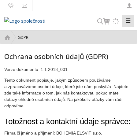
☰
V
y
h
Ú
GDPR
l
v
o
e
Ochrana osobních údajů (GDPR)
d
d
n
a
Verze dokumentu: 1.1.2018_001
í
t
s
Tento dokument popisuje, jakým způsobem používáme
t
a zpracováváme osobní údaje, které jste nám poskytl/a. Najdete
r
zde také informace o tom, jak nás kontaktovat, pokud máte
a
dotazy ohledně osobních údajů. Na jakékoliv otázky vám rádi
n
odpovíme.
a
Totožnost a kontaktní údaje správce:
Firma či jméno a příjmení: BOHEMIA ELSVIT s.r.o.